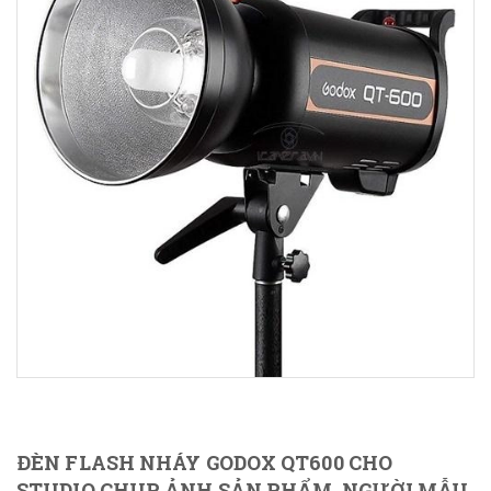
ĐÈN FLASH NHÁY GODOX QT600 CHO
STUDIO CHỤP ẢNH SẢN PHẨM, NGƯỜI MẪU