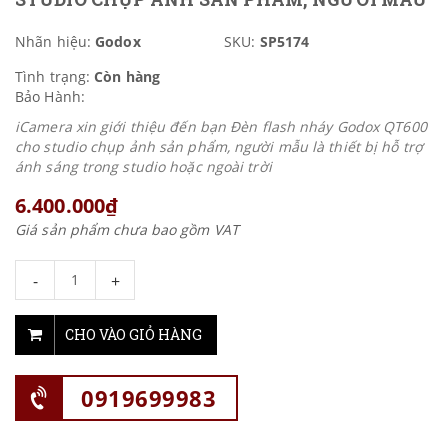
Nhãn hiệu:
Godox
SKU:
SP5174
Tình trạng:
Còn hàng
Bảo Hành:
iCamera xin giới thiệu đến bạn Đèn flash nháy Godox QT600
cho studio chụp ảnh sản phẩm, người mẫu là thiết bị hỗ trợ
ánh sáng trong studio hoặc ngoài trời
6.400.000₫
Giá sản phẩm chưa bao gồm VAT
-
+
CHO VÀO GIỎ HÀNG
0919699983