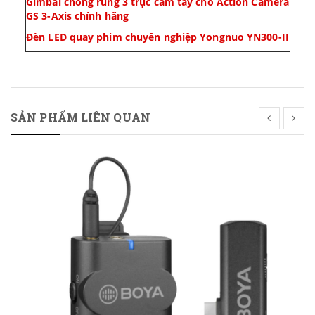
Gimbal chống rung 3 trục cầm tay cho Action Camera Sony
GS 3-Axis chính hãng
Đèn LED quay phim chuyên nghiệp Yongnuo YN300-III thế
SẢN PHẨM LIÊN QUAN