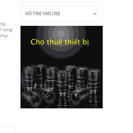
HỖ TRỢ ONLINE
ờng
h sáng
Ship