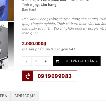
Tình trạng:
Còn hàng
Bảo Hành:
Đèn kino 6 bóng trắng chuyên dùng cho studio, trư
quay chuyên nghiêp. Thiết kế barn door sần, tạo án
ban ngày tự nhiên. Địa chỉ phân phối uy tín, giá rẻ. 
toàn quốc.
2.000.000₫
Giá sản phẩm chưa bao gồm VAT
-
+
CHO VÀO GIỎ HÀNG
0919699983
 TRẢ
BÌNH LUẬN