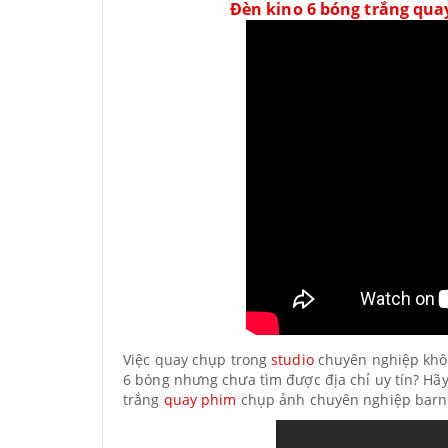
Đèn kino 6 bóng trắng qua
Việc quay chụp trong
studio
chuyên nghiệp khôn
6 bóng nhưng chưa tìm được địa chỉ uy tín? Hã
trắng
quay phim
chụp ảnh chuyên nghiệp barn 