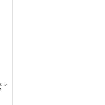
kino
g