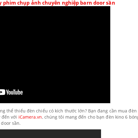
y phim chụp ảnh chuyên nghiệp barn door sần
g thể thiếu đèn chiếu có kích thước lớn? Bạn đang cần mua đèn 
y đến với
iCamera.vn
, chúng tôi mang đến cho bạn đèn kino 6 bón
door sần.