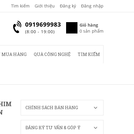
Tìm kiếm
Giới thiệu
Đăng ký
Đăng nhập
0919699983
Giỏ hàng
0
sản phẩm
(8:00 - 19:00)
 MUA HÀNG
QUÀ CÔNG NGHỆ
TÌM KIẾM
PHIM
CHÍNH SÁCH BÁN HÀNG
N
ĐĂNG KÝ TƯ VẤN & GÓP Ý