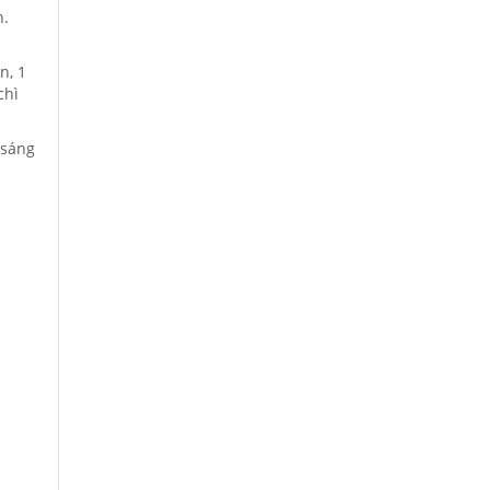
n.
n, 1
chì
 sáng