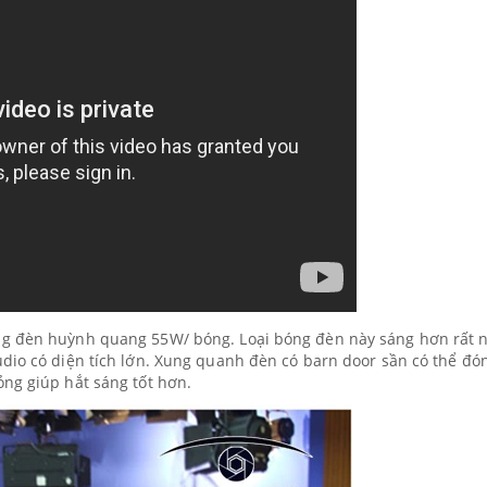
ng đèn huỳnh quang 55W/ bóng. Loại bóng đèn này sáng hơn rất 
dio có diện tích lớn. Xung quanh đèn có barn door sần có thể đó
ng giúp hắt sáng tốt hơn.