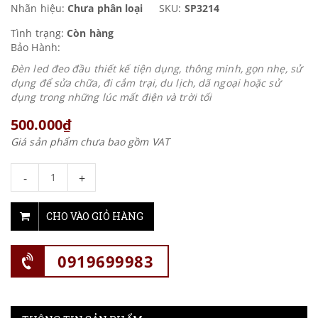
Nhãn hiệu:
Chưa phân loại
SKU:
SP3214
Tình trạng:
Còn hàng
Bảo Hành:
Đèn led đeo đầu thiết kế tiện dụng, thông minh, gọn nhẹ, sử
dụng để sửa chữa, đi cắm trại, du lịch, dã ngoại hoặc sử
dụng trong những lúc mất điện và trời tối
500.000₫
Giá sản phẩm chưa bao gồm VAT
-
+
CHO VÀO GIỎ HÀNG
0919699983