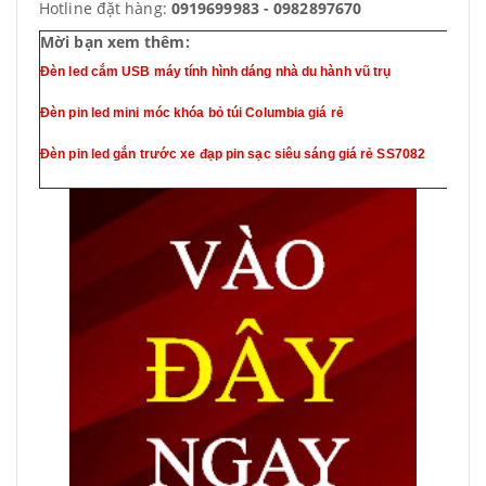
Hotline đặt hàng:
0919699983 - 0982897670
Mời bạn xem thêm:
Đèn led cắm USB máy tính hình dáng nhà du hành vũ trụ
Đèn pin led mini móc khóa bỏ túi Columbia giá rẻ
Đèn pin led gắn trước xe đạp pin sạc siêu sáng giá rẻ SS7082