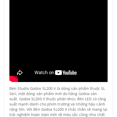
Đèn Studio Godox SL200 II là dòng sản phẩm thuộc SL
Seri, một dòng sản phẩm mới do hãng Godox sản
xuất. Godox SL200 II thuộc phân khúc đèn LED có công
suất mạnh dành cho phim trường và những hậu cảnh
rộng lớn. Với đèn Godox SL200 II chắc chắn sẽ mang lại
trải nghiệm hoàn toàn mới về màu sắc cũng như chất