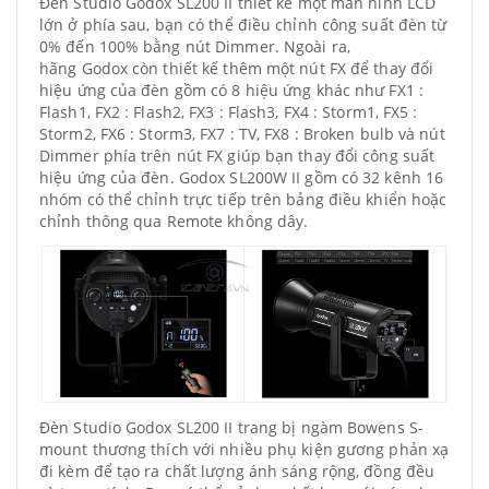
Đèn Studio Godox SL200 II thiết kế một màn hình LCD
lớn ở phía sau, bạn có thể điều chỉnh công suất đèn từ
0% đến 100% bằng nút Dimmer. Ngoài ra,
hãng Godox còn thiết kế thêm một nút FX để thay đổi
hiệu ứng của đèn gồm có 8 hiệu ứng khác như FX1 :
Flash1, FX2 : Flash2, FX3 : Flash3, FX4 : Storm1, FX5 :
Storm2, FX6 : Storm3, FX7 : TV, FX8 : Broken bulb và nút
Dimmer phía trên nút FX giúp bạn thay đổi công suất
hiệu ứng của đèn. Godox SL200W II gồm có 32 kênh 16
nhóm có thể chỉnh trực tiếp trên bảng điều khiển hoặc
chỉnh thông qua Remote không dây.
Đèn Studio Godox SL200 II trang bị ngàm Bowens S-
mount thương thích với nhiều phụ kiện gương phản xạ
đi kèm để tạo ra chất lượng ánh sáng rộng, đồng đều