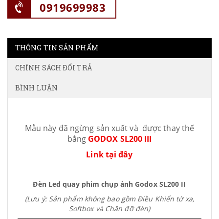
0919699983
THÔNG TIN SẢN PHẨM
CHÍNH SÁCH ĐỔI TRẢ
BÌNH LUẬN
Mẫu này đã ngừng sản xuất và được thay thế
bằng
GODOX SL200 III
Link tại đây
Đèn Led quay phim chụp ảnh Godox SL200 II
(Lưu ý: Sản phẩm không bao gồm Điều Khiển từ xa,
Softbox và Chân đỡ đèn)