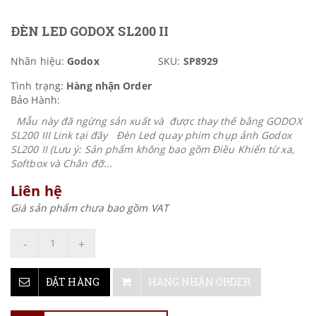
ĐÈN LED GODOX SL200 II
Nhãn hiệu:
Godox
SKU:
SP8929
Tình trạng:
Hàng nhận Order
Bảo Hành:
Mẫu này đã ngừng sản xuất và được thay thế bằng GODOX
SL200 III Link tại đây Đèn Led quay phim chụp ảnh Godox
SL200 II (Lưu ý: Sản phẩm không bao gồm Điều Khiển từ xa,
Softbox và Chân đỡ...
Liên hệ
Giá sản phẩm chưa bao gồm VAT
-
+
ĐẶT HÀNG
HÀNG NHẬN ORDER