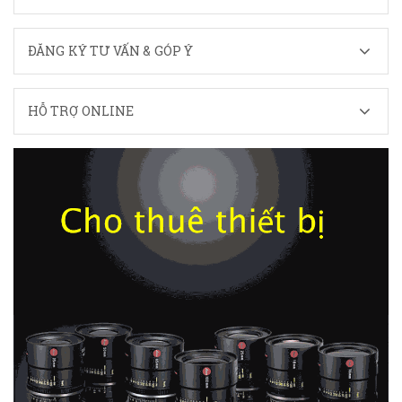
ĐĂNG KÝ TƯ VẤN & GÓP Ý
HỖ TRỢ ONLINE