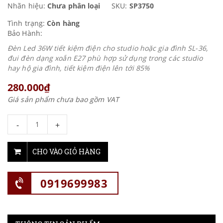
Nhãn hiệu:
Chưa phân loại
SKU:
SP3750
Tình trạng:
Còn hàng
Bảo Hành:
Đèn Led 36W tiết kiệm điện cho studio hoặc gia đình SL-36,
đui đèn dạng xoắn E27 phù hợp sử dụng trong các studio
hay hộ gia đình, tiết kiệm điện lên tới 85%
280.000₫
Giá sản phẩm chưa bao gồm VAT
-
+
CHO VÀO GIỎ HÀNG
0919699983