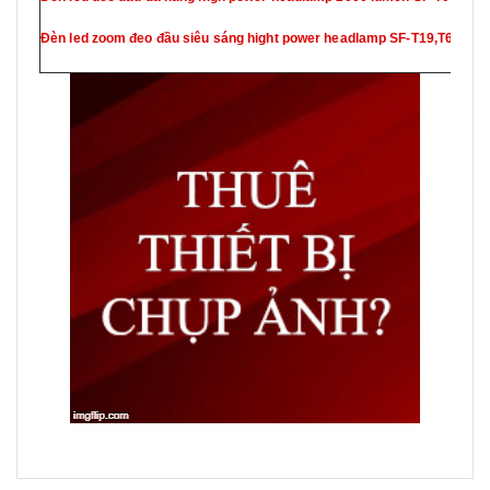
Đèn led zoom đeo đầu siêu sáng hight power headlamp SF-T19,T6