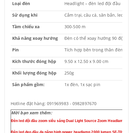
Loại đèn
Headlight – đèn led đội đầu
Sử dụng khi
Cắm trại, câu cá, săn bắn, leo núi,
Tầm chiếu xa
300-500 m
Khả năng xoay hướng
Đèn có thể xoay hướng 90 độ
Pin
Tích hợp bên trong thân đèn
Kích thước đóng hộp
9.50 x 12.50 x 9.00 cm
Khối lượng đóng hộp
250g
Sản phẩm gồm:
1x đèn, 1x sạc pin
Hotline đặt hàng: 091969983 - 0982897670
Mời bạn xem thêm:
Đèn led đội đầu zoom siêu sáng Dual Light Source Zoom Headlamp SF-
Đèn led đeo đầu đa năng high power headlamp 2000 lumen SF-T09