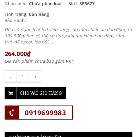
Nhãn hiệu:
Chưa phân loại
SKU:
SP3677
Tình trạng:
Còn hàng
Bảo Hành:
Đèn sử dụng loại led siêu sáng cho tầm chiếu xa dao động từ
300-500m bạn có thể sử dụng khi tìm kiếm ban đêm, cắm
trại, dã ngoại, leo núi, …
264.000₫
Giá sản phẩm chưa bao gồm VAT
-
+
CHO VÀO GIỎ HÀNG
0919699983