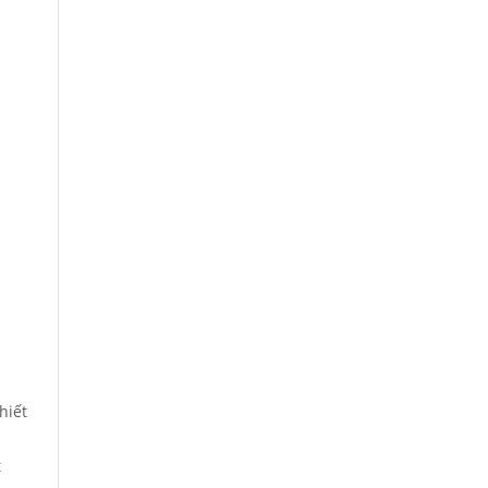
hiết
t