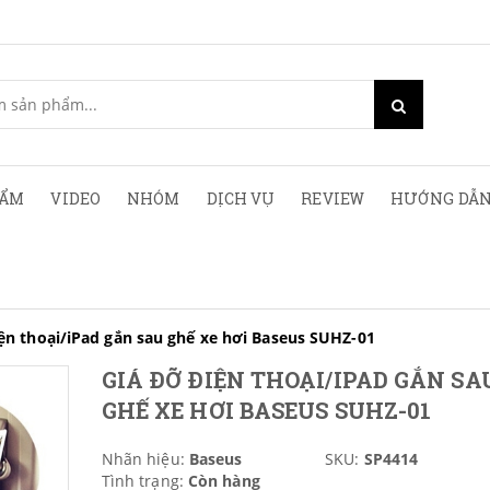
HẨM
VIDEO
NHÓM
DỊCH VỤ
REVIEW
HƯỚNG DẪN
ện thoại/iPad gắn sau ghế xe hơi Baseus SUHZ-01
GIÁ ĐỠ ĐIỆN THOẠI/IPAD GẮN SA
GHẾ XE HƠI BASEUS SUHZ-01
Nhãn hiệu:
Baseus
SKU:
SP4414
Tình trạng:
Còn hàng