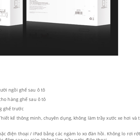
gười ngồi ghế sau ô tô
í cho hàng ghế sau ô tô
g ghế trước
Thiết kế thông minh, chuyên dụng, không làm trầy xước xe hơi và t
hặc điện thoại / iPad bằng các ngàm lo xo đàn hồi. Không lo rơi rớ
ác đệm cao su giúp không làm trầy xước điện thoại .