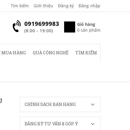
Tìm kiếm
Giới thiệu
Đăng ký
Đăng nhập
0919699983
Giỏ hàng
0
sản phẩm
(8:00 - 19:00)
 MUA HÀNG
QUÀ CÔNG NGHỆ
TÌM KIẾM
U
CHÍNH SÁCH BÁN HÀNG
ĐĂNG KÝ TƯ VẤN & GÓP Ý