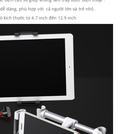
 dễ dàng, phù hợp với cả người lớn và trẻ nhỏ .
ó kích thước từ 4.7 inch đến 12.9 inch