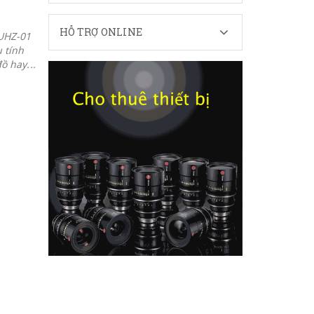
HỖ TRỢ ONLINE
SUHZ-01
 tính
ồ hay...