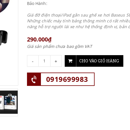
Bảo Hành:
Giá đỡ điện thoại/iPad gắn sau ghế xe hơi Baseus 
Những chiếc máy tính bảng thông minh có rất nhiều
năng hỗ trợ người lái xe như hệ thống định vị, bản đ
290.000₫
Giá sản phẩm chưa bao gồm VAT
-
+
CHO VÀO GIỎ HÀNG
0919699983