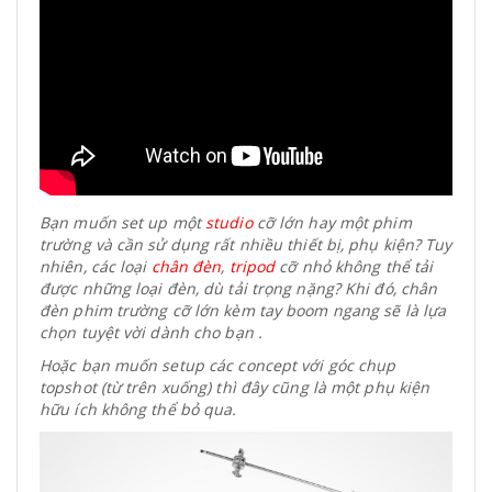
Bạn muốn set up một
studio
cỡ lớn hay một phim
trường và cần sử dụng rất nhiều thiết bị, phụ kiện? Tuy
nhiên, các loại
chân đèn
,
tripod
cỡ nhỏ không thể tải
được những loại đèn, dù tải trọng nặng? Khi đó, chân
đèn phim trường cỡ lớn kèm tay boom ngang
sẽ là lựa
chọn tuyệt vời dành cho bạn .
Hoặc bạn muốn setup các concept với góc chụp
topshot (từ trên xuống) thì đây cũng là một phụ kiện
hữu ích không thể bỏ qua.