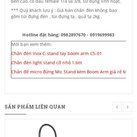
bền cao, có đầu female 1/4 và 3/8, sử dụng linh hoạt.
*** Quý khách lưu ý : Giá bán chân đèn không bao
gồm túi đựng đèn , túi đựng tạ , quả tạ 2kg .
Hotline đặt hàng: 0982897670 - 0919699983
Mời bạn xem thêm:
Chân đèn inox C-stand tay boom arm CS-01
Chân đèn light stand cỡ nhỏ 1.6m
Chân đế micro đứng Mic Stand kèm Boom Arm giá rẻ MS-00
SẢN PHẨM LIÊN QUAN