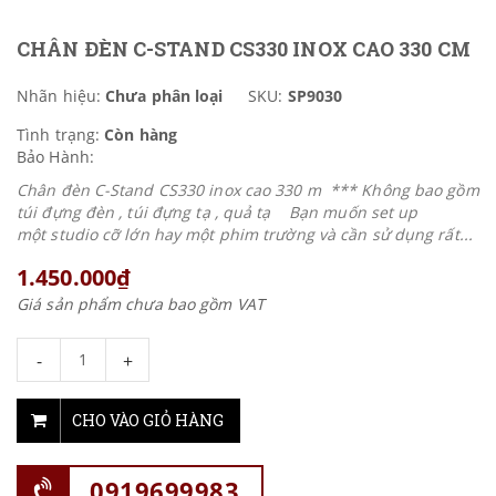
CHÂN ĐÈN C-STAND CS330 INOX CAO 330 CM
Nhãn hiệu:
Chưa phân loại
SKU:
SP9030
Tình trạng:
Còn hàng
Bảo Hành:
Chân đèn C-Stand CS330 inox cao 330 m *** Không bao gồm
túi đựng đèn , túi đựng tạ , quả tạ Bạn muốn set up
một studio cỡ lớn hay một phim trường và cần sử dụng rất...
1.450.000₫
Giá sản phẩm chưa bao gồm VAT
-
+
CHO VÀO GIỎ HÀNG
0919699983