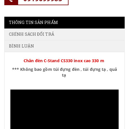
THÔNG TIN SẢN PHẨM
CHÍNH SÁCH ĐỔI TRẢ
BÌNH LUẬN
Chân đèn C-Stand CS330 inox cao 330 m
*** Không bao gồm túi đựng đèn , túi đựng tạ , quả
tạ