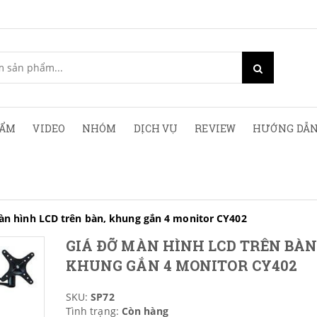
HẨM
VIDEO
NHÓM
DỊCH VỤ
REVIEW
HƯỚNG DẪN
àn hình LCD trên bàn, khung gắn 4 monitor CY402
GIÁ ĐỠ MÀN HÌNH LCD TRÊN BÀN
KHUNG GẮN 4 MONITOR CY402
SKU:
SP72
Tình trạng:
Còn hàng