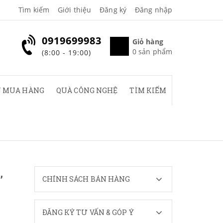
Tìm kiếm
Giới thiệu
Đăng ký
Đăng nhập
0919699983
Giỏ hàng
0
sản phẩm
(8:00 - 19:00)
 MUA HÀNG
QUÀ CÔNG NGHỆ
TÌM KIẾM
,
CHÍNH SÁCH BÁN HÀNG
ĐĂNG KÝ TƯ VẤN & GÓP Ý