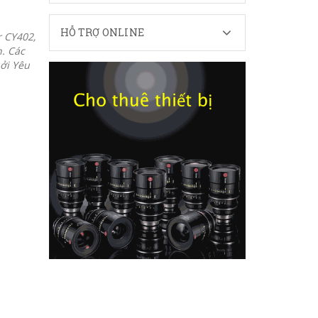
HỖ TRỢ ONLINE
 CY402,
n. Các
bởi Yêu