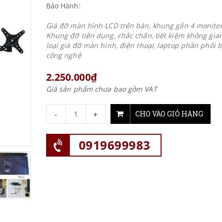
Bảo Hành:
Giá đỡ màn hình LCD trên bàn, khung gắn 4 monitor
Khung đỡ tiện dụng, chắc chắn, tiết kiệm không gia
loại giá đỡ màn hình, điện thoại, laptop phân phối 
công nghệ
2.250.000₫
Giá sản phẩm chưa bao gồm VAT
-
+
CHO VÀO GIỎ HÀNG
0919699983