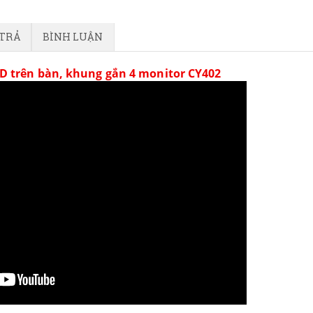
 TRẢ
BÌNH LUẬN
D trên bàn, khung gắn 4 monitor CY402