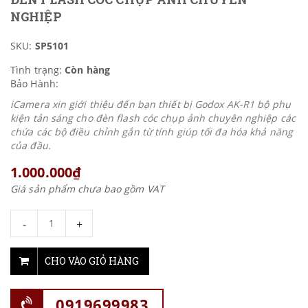
NGHIỆP
SKU:
SP5101
Tình trạng:
Còn hàng
Bảo Hành:
iCamera xin giới thiệu đến bạn thiết bị Godox AK-R1 bộ phụ
kiện tản sáng cho đèn flash cóc chụp ảnh chuyên nghiệp các
chứa các bộ điều chỉnh gắn từ tính giúp tối đa hóa khả năng
của đầu.
1.000.000₫
Giá sản phẩm chưa bao gồm VAT
-
+
CHO VÀO GIỎ HÀNG
0919699983