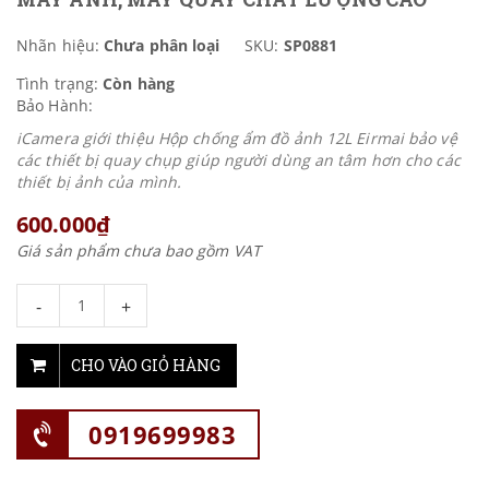
Nhãn hiệu:
Chưa phân loại
SKU:
SP0881
Tình trạng:
Còn hàng
Bảo Hành:
iCamera giới thiệu Hộp chống ẩm đồ ảnh 12L Eirmai bảo vệ
các thiết bị quay chụp giúp người dùng an tâm hơn cho các
thiết bị ảnh của mình.
600.000₫
Giá sản phẩm chưa bao gồm VAT
-
+
CHO VÀO GIỎ HÀNG
0919699983