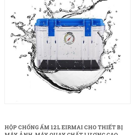
HỘP CHỐNG ẨM 12L EIRMAI CHO THIẾT BỊ
MÁY ẢNH, MÁY QUAY CHẤT LƯỢNG CAO