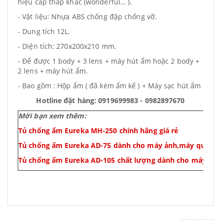
hiệu cấp thấp khác (wonderful… ).
- Vật liệu: Nhựa ABS chống đập chống vỡ.
- Dung tích 12L.
- Diện tích: 270x200x210 mm.
- Để được 1 body + 3 lens + máy hút ẩm hoặc 2 body +
2 lens + máy hút ẩm.
- Bao gồm : Hộp ẩm ( đã kèm ẩm kế ) + Máy sạc hút ẩm
Hotline đặt hàng: 0919699983 - 0982897670
Mời bạn xem thêm:
Tủ chống ẩm Eureka MH-250 chính hãng giá rẻ
Tủ chống ẩm Eureka AD-75 dành cho máy ảnh,máy quay gi
Tủ chống ẩm Eureka AD-105 chất lượng dành cho máy qu