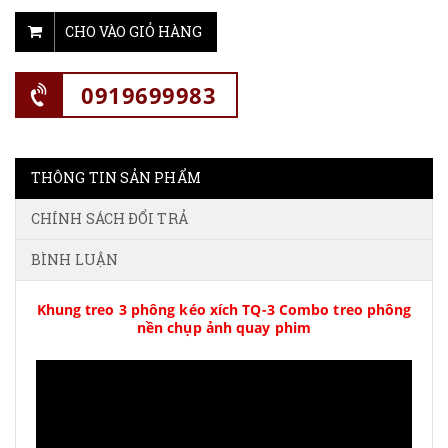
CHO VÀO GIỎ HÀNG
0919699983
THÔNG TIN SẢN PHẨM
CHÍNH SÁCH ĐỔI TRẢ
BÌNH LUẬN
Khung treo 3 phông kéo xích TQ-3 Combo treo phông
nền chụp ảnh quay phim