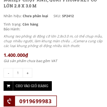
LỚN 2.8 X 3.0 M
Nhãn hiệu:
Chưa phân loại
SKU:
SP2412
Tình trạng:
Còn hàng
Bảo Hành:
Khung teo phông di động cỡ lớn 2.8x3.0 m, có thể chụp mẫu,
chụp nhiều người, làm khung màn chiếu …iCamera cung cấp
các loại khung phông di động nhiều kích thước
1.400.000₫
Giá sản phẩm chưa bao gồm VAT
-
+
CHO VÀO GIỎ HÀNG
0919699983