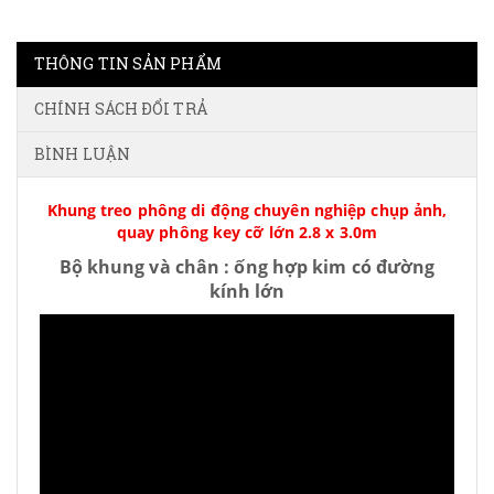
THÔNG TIN SẢN PHẨM
CHÍNH SÁCH ĐỔI TRẢ
BÌNH LUẬN
Khung treo phông di động chuyên nghiệp chụp ảnh,
quay phông key cỡ lớn 2.8 x 3.0m
Bộ khung và chân : ống hợp kim có đường
kính lớn