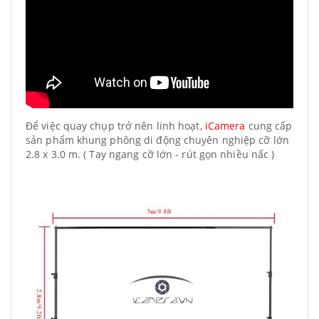
Để việc quay chụp trở nên linh hoạt,
iCamera
cung cấp
sản phẩm khung phông di động chuyên nghiệp cỡ lớn
2.8 x 3.0 m. ( Tay ngang cỡ lớn - rút gọn nhiều nấc )