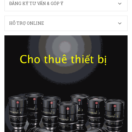
ĐĂNG KÝ TƯ VẤN & GÓP Ý
HỖ TRỢ ONLINE