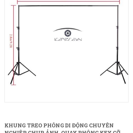
KHUNG TREO PHÔNG DI ĐỘNG CHUYÊN
NGHIỆP CHỤP ẢNH, QUAY PHÔNG KEY CỠ