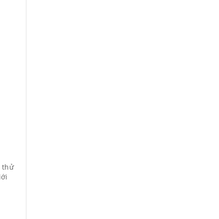
y thử
iới