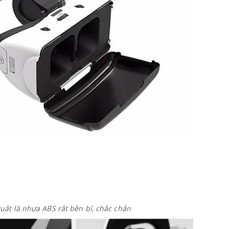
xuất là nhựa ABS rất bền bỉ, chắc chắn