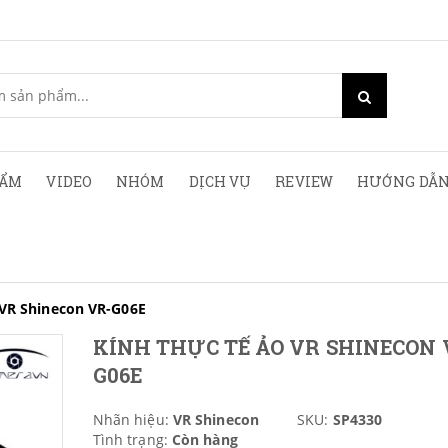
HẨM
VIDEO
NHÓM
DỊCH VỤ
REVIEW
HƯỚNG DẪN
 VR Shinecon VR-G06E
KÍNH THỰC TẾ ẢO VR SHINECON 
G06E
Nhãn hiệu:
VR Shinecon
SKU:
SP4330
Tình trạng:
Còn hàng