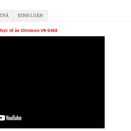
 TRẢ
BÌNH LUẬN
thực tế ảo Shinecon VR-G06E