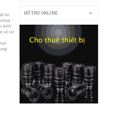
HỖ TRỢ ONLINE
tế ảo
à nhựa
i kính
p cả tai
 nút
ụng.