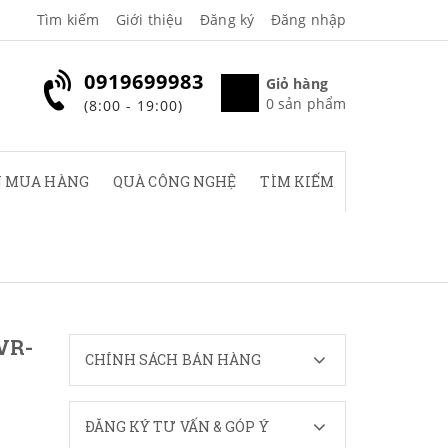
Tìm kiếm
Giới thiệu
Đăng ký
Đăng nhập
0919699983
Giỏ hàng
0
sản phẩm
(8:00 - 19:00)
 MUA HÀNG
QUÀ CÔNG NGHỆ
TÌM KIẾM
VR-
CHÍNH SÁCH BÁN HÀNG
ĐĂNG KÝ TƯ VẤN & GÓP Ý