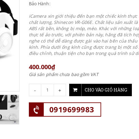
Bảo Hành:
iCamera xin giới thiệu đến bạn một chiếc kính thực 
chất lượng, Shinecon VR-G06E. Chất liệu sản xuất l
ABS rất bền, không bị móp, méo. Khác với những loạ
thực tế ảo trước, với phiên bản này, hãng đã tích hợ
nghe có thể dễ dàng được gài vào hai bên của thấu
kính. Phía dưới ống kính cũng được trang bị một số
điều chỉnh, thuận tiện cho bạn trong quá trình sử d
400.000₫
Giá sản phẩm chưa bao gồm VAT
-
+
CHO VÀO GIỎ HÀNG
0919699983