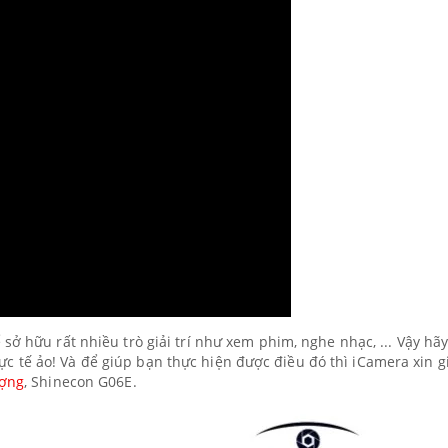
sở hữu rất nhiều trò giải trí như xem phim, nghe nhạc, ... Vậy hã
 tế ảo! Và để giúp bạn thực hiện được điều đó thì iCamera xin g
ượng
, Shinecon G06E.