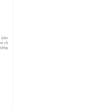
n bản
he có
 sống