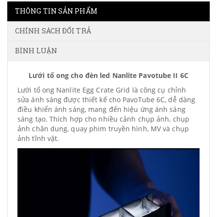
THÔNG TIN SẢN PHẨM
CHÍNH SÁCH ĐỔI TRẢ
BÌNH LUẬN
Lưới tổ ong cho đèn led Nanlite Pavotube II 6C
Lưới tổ ong Nanlite Egg Crate Grid là công cụ chỉnh
sửa ánh sáng được thiết kế cho PavoTube 6C, dễ dàng
điều khiển ánh sáng, mang đến hiệu ứng ánh sáng
sáng tạo. Thích hợp cho nhiều cảnh chụp ảnh, chụp
ảnh chân dung, quay phim truyền hình, MV và chụp
ảnh tĩnh vật.