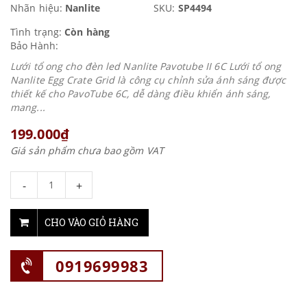
Nhãn hiệu:
Nanlite
SKU:
SP4494
Tình trạng:
Còn hàng
Bảo Hành:
Lưới tổ ong cho đèn led Nanlite Pavotube II 6C Lưới tổ ong
Nanlite Egg Crate Grid là công cụ chỉnh sửa ánh sáng được
thiết kế cho PavoTube 6C, dễ dàng điều khiển ánh sáng,
mang...
199.000₫
Giá sản phẩm chưa bao gồm VAT
-
+
CHO VÀO GIỎ HÀNG
0919699983