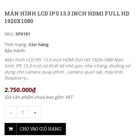
MÀN HÌNH LCD IPS 13.3 INCH HDMI FULL HD
1920X1080
SKU:
SP0181
Tình trạng:
Còn hàng
Bảo Hành:
Màn hình LCD IPS 13.3 inch HDMI Full HD 1920x1080 Màn
hình IPS 13.3 inch có thiết kế nhỏ gọn, nhẹ nhàng, thường sử
dụng cho camera quay phim , camera quan sát, máy tính,
Raspberry...
2.750.000₫
Giá sản phẩm chưa bao gồm VAT
-
+
CHO VÀO GIỎ HÀNG