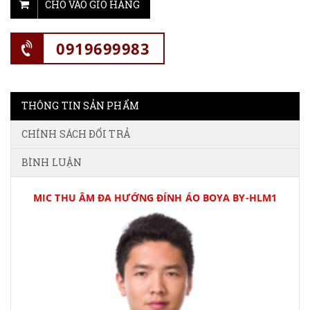
CHO VÀO GIỎ HÀNG
0919699983
THÔNG TIN SẢN PHẨM
CHÍNH SÁCH ĐỔI TRẢ
BÌNH LUẬN
MIC THU ÂM ĐA HƯỚNG ĐÍNH ÁO BOYA BY-HLM1