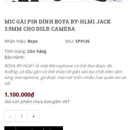
MIC GÀI PIN ĐÍNH BOYA BY-HLM1 JACK
3.5MM CHO DSLR CAMERA
Nhãn hiệu:
Boya
SKU:
SP4126
Tình trạng:
Còn hàng
Bảo Hành:
BOYA BY-HLM1 là một Microphone có thể đeo được đa
hướng, có đầu gắn có thể tháo rời gắn vào ba chốt trên tấm
lưng microphone, gà được mọi nơi trên nhiều loại quần áo và
vải.
1.100.000₫
Giá sản phẩm chưa bao gồm VAT
-
+