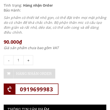
Tình trạng:
Hàng nhận Order
Bảo Hành:
Sản phẩm có thiết kế nhỏ gọn, có thể đặt trên mọi mặt phẳng
do có chân đế khá chắc chắn. Bộ phận thân mic có cấu tạo
đơn giản và rất nhỏ, dẻo dai, có thể uốn cong và dễ dàng
điều chỉnh.
90.000₫
Giá sản phẩm chưa bao gồm VAT
-
+
HÀNG NHẬN ORDER
0919699983
THÔNG TIN SẢN PHẨM