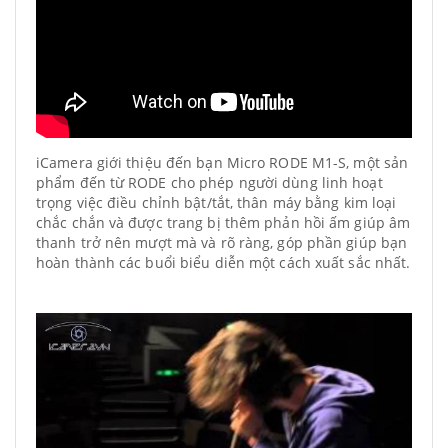
iCamera giới thiệu đến bạn Micro RODE M1-S, một sản
phẩm đến từ RODE cho phép người dùng linh hoạt
trọng việc điều chỉnh bật/tắt, thân máy bằng kim loại
chắc chắn và được trang bị thêm phản hồi ấm giúp âm
thanh trở nên mượt mà và rõ ràng, góp phần giúp bạn
hoàn thành các buổi biểu diễn một cách xuất sắc nhất.