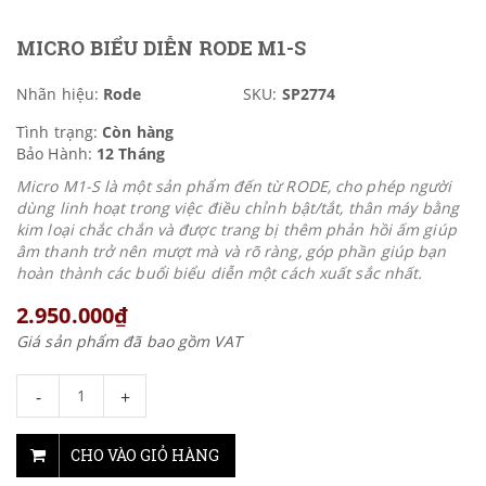
MICRO BIỂU DIỄN RODE M1-S
Nhãn hiệu:
Rode
SKU:
SP2774
Tình trạng:
Còn hàng
Bảo Hành:
12 Tháng
Micro M1-S là một sản phẩm đến từ RODE, cho phép người
dùng linh hoạt trong việc điều chỉnh bật/tắt, thân máy bằng
kim loại chắc chắn và được trang bị thêm phản hồi ấm giúp
âm thanh trở nên mượt mà và rõ ràng, góp phần giúp bạn
hoàn thành các buổi biểu diễn một cách xuất sắc nhất.
2.950.000₫
Giá sản phẩm đã bao gồm VAT
-
+
CHO VÀO GIỎ HÀNG