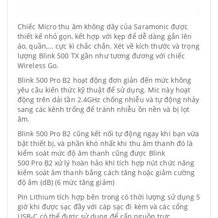
Chiếc Micro thu âm không dây của Saramonic được
thiết kế nhỏ gọn, kết hợp với kẹp để dễ dàng gắn lên
áo, quần,... cực kì chắc chắn. Xét về kích thước và trọng
lượng Blink 500 TX gần như tương đương với chiếc
Wireless Go.
Blink 500 Pro B2 hoạt động đơn giản đến mức không
yêu cầu kiến thức kỹ thuật để sử dụng. Mic này hoạt
động trên dải tần 2.4GHz chống nhiễu và tự động nhảy
sang các kênh trống để tránh nhiễu ồn nền và bị lọt
âm.
Blink 500 Pro B2 cũng kết nối tự động ngay khi bạn vừa
bật thiết bị, và phần khó nhất khi thu âm thanh đó là
kiểm soát mức độ âm thanh cũng được Blink
500 Pro B2 xử lý hoàn hảo khi tích hợp nút chức năng
kiểm soát âm thanh bằng cách tăng hoặc giảm cường
độ âm (dB) (6 mức tăng giảm)
Pin Lithium tích hợp bên trong có thời lượng sử dụng 5
giờ khi được sạc đầy với cáp sạc đi kèm và các cổng
USB-C có thể được sử dụng để cấp nguồn trực