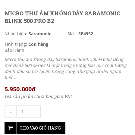
MICRO THU ÂM KHÔNG DÂY SARAMONIC
BLINK 500 PRO B2
Nhãn hiệu:
Saramonic
SKU:
SP4952
Tình trạng:
Còn hàng
Bảo Hành:
Micro thu âm không dây Saramonic Blink 500 Pro B2 Dòng
mic Blink 500 series là một trong những loại mic chất lượng
đánh dấu sự trở lại ấn tượng cũng như giúp nhiều người
biết...
5.950.000₫
Giá sản phẩm chưa bao gồm VAT
-
+
CHO VÀO GIỎ HÀNG