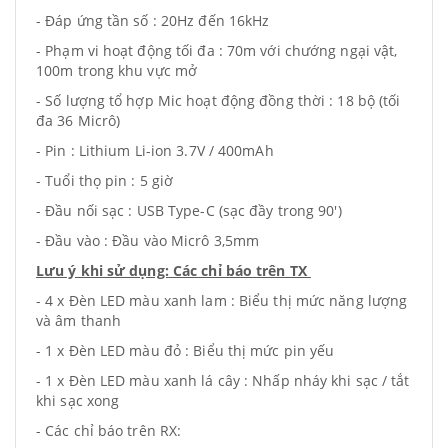
- Đáp ứng tần số : 20Hz đến 16kHz
- Phạm vi hoạt động tối đa : 70m với chướng ngại vật,
100m trong khu vực mở
- Số lượng tổ hợp Mic hoạt động đồng thời : 18 bộ (tối
đa 36 Micrô)
- Pin : Lithium Li-ion 3.7V / 400mAh
- Tuổi thọ pin : 5 giờ
- Đầu nối sạc : USB Type-C (sạc đầy trong 90')
- Đầu vào : Đầu vào Micrô 3,5mm
Lưu ý khi sử dụng:
Các chỉ báo trên TX
- 4 x Đèn LED màu xanh lam : Biểu thị mức năng lượng
và âm thanh
- 1 x Đèn LED màu đỏ : Biểu thị mức pin yếu
- 1 x Đèn LED màu xanh lá cây : Nhấp nháy khi sạc / tắt
khi sạc xong
- Các chỉ báo trên RX: