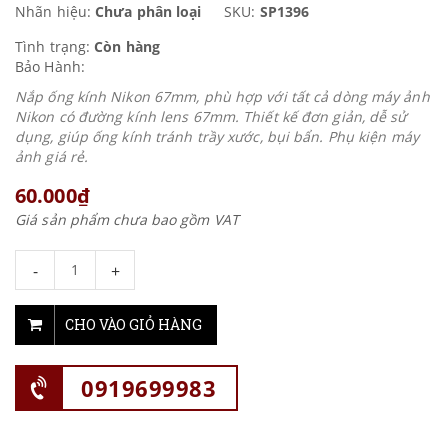
Nhãn hiệu:
Chưa phân loại
SKU:
SP1396
Tình trạng:
Còn hàng
Bảo Hành:
Nắp ống kính Nikon 67mm, phù hợp với tất cả dòng máy ảnh
Nikon có đường kính lens 67mm. Thiết kế đơn giản, dễ sử
dụng, giúp ống kính tránh trầy xước, bụi bẩn. Phụ kiện máy
ảnh giá rẻ.
60.000₫
Giá sản phẩm chưa bao gồm VAT
-
+
CHO VÀO GIỎ HÀNG
0919699983