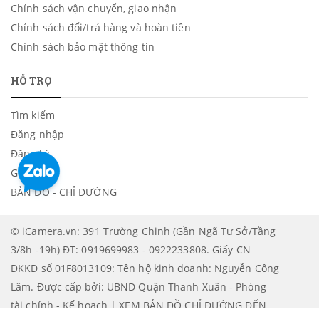
Chính sách vận chuyển, giao nhận
Chính sách đổi/trả hàng và hoàn tiền
Chính sách bảo mật thông tin
HỖ TRỢ
Tìm kiếm
Đăng nhập
Đăng ký
Giỏ hàng
BẢN ĐỒ - CHỈ ĐƯỜNG
© iCamera.vn: 391 Trường Chinh (Gần Ngã Tư Sở/Tầng
3/8h -19h) ĐT: 0919699983 - 0922233808. Giấy CN
ĐKKD số 01F8013109: Tên hộ kinh doanh: Nguyễn Công
Lâm. Được cấp bởi: UBND Quận Thanh Xuân - Phòng
tài chính - Kế hoạch | XEM BẢN ĐỒ CHỈ ĐƯỜNG ĐẾN