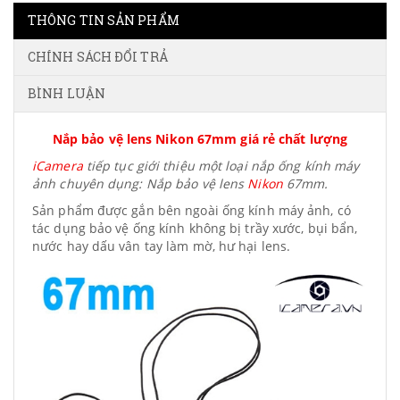
THÔNG TIN SẢN PHẨM
CHÍNH SÁCH ĐỔI TRẢ
BÌNH LUẬN
Nắp bảo vệ lens Nikon 67mm giá rẻ chất lượng
iCamera
tiếp tục giới thiệu một loại nắp ống kính máy
ảnh chuyên dụng: Nắp bảo vệ lens
Nikon
67mm.
Sản phẩm được gắn bên ngoài ống kính máy ảnh, có
tác dụng bảo vệ ống kính không bị trầy xước, bụi bẩn,
nước hay dấu vân tay làm mờ, hư hại lens.