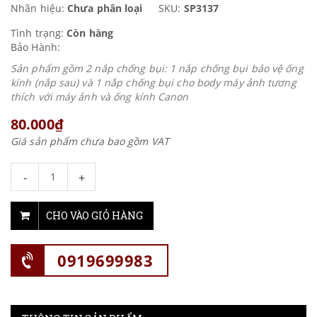
Nhãn hiệu:
Chưa phân loại
SKU:
SP3137
Tình trạng:
Còn hàng
Bảo Hành:
Sản phẩm gồm 2 nắp chống bụi: 1 nắp chống bụi bảo vệ ống
kính (nắp sau) và 1 nắp chống bụi cho body máy ảnh tương
thích với máy ảnh và ống kính Canon
80.000₫
Giá sản phẩm chưa bao gồm VAT
-
+
CHO VÀO GIỎ HÀNG
0919699983