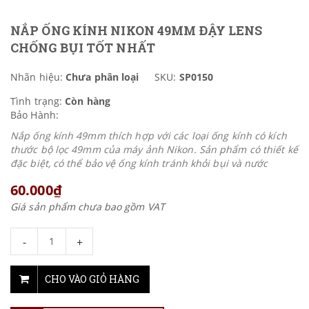
NẮP ỐNG KÍNH NIKON 49MM ĐẬY LENS
CHỐNG BỤI TỐT NHẤT
Nhãn hiệu:
Chưa phân loại
SKU:
SP0150
Tình trạng:
Còn hàng
Bảo Hành:
Nắp ống kính 49mm thích hợp với các loại ống kính có kích
thước bộ lọc 49mm của máy ảnh Nikon. Sản phẩm có thiết kế
đặc biệt, có thể bảo vệ ống kính tránh khỏi bụi và nước
60.000₫
Giá sản phẩm chưa bao gồm VAT
-
+
CHO VÀO GIỎ HÀNG