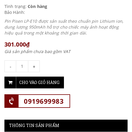
Tình trạng:
Còn hàng
Bảo Hành:
Pin Pisen LP-E10 được sản suất theo chuẩn pin Lithium ion,
dung lượng 950mAh hỗ trợ cho chiếc máy ảnh hoạt động
hiệu quả trong một khoảng thời gian dài.
301.000₫
Giá sản phẩm chưa bao gồm VAT
-
+
CHO VÀO GIỎ HÀNG
0919699983
THÔNG TIN SẢN PHẨM