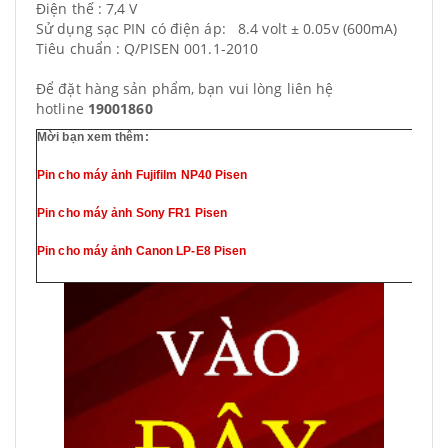
Điện thế : 7,4 V
Sử dụng sạc PIN có điện áp: 8.4 volt ± 0.05v (600mA)
Tiêu chuẩn : Q/PISEN 001.1-2010
Để đặt hàng sản phẩm, bạn vui lòng liên hệ
hotline
19001860
Mời bạn xem thêm:
Pin cho máy ảnh Fujifilm NP40 Pisen
Pin cho máy ảnh Sony FR1 Pisen
Pin cho máy ảnh Canon LP-E8 Pisen