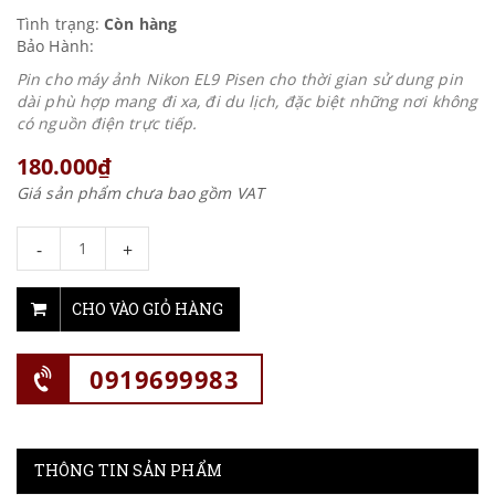
Tình trạng:
Còn hàng
Bảo Hành:
Pin cho máy ảnh Nikon EL9 Pisen cho thời gian sử dung pin
dài phù hợp mang đi xa, đi du lịch, đặc biệt những nơi không
có nguồn điện trực tiếp.
180.000₫
Giá sản phẩm chưa bao gồm VAT
-
+
CHO VÀO GIỎ HÀNG
0919699983
THÔNG TIN SẢN PHẨM