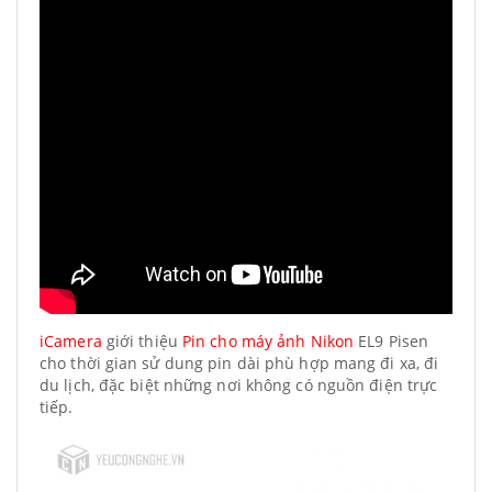
iCamera
giới thiệu
Pin cho máy ảnh Nikon
EL9 Pisen
cho thời gian sử dung pin dài phù hợp mang đi xa, đi
du lịch, đặc biệt những nơi không có nguồn điện trực
tiếp.