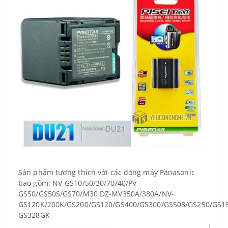
Sản phẩm tương thích với các dòng máy Panasonic
bao gồm: NV-GS10/50/30/70/40/PV-
GS50/GS50S/GS70/M30 DZ-MV350A/380A/NV-
GS120K/200K/GS200/GS120/GS400/GS300/GS508/GS250/GS1
GS328GK