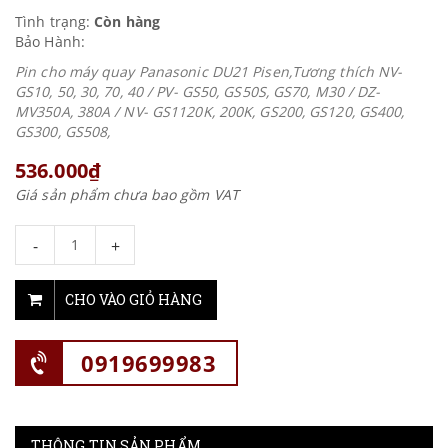
Tình trạng:
Còn hàng
Bảo Hành:
Pin cho máy quay Panasonic DU21 Pisen,Tương thích NV-
GS10, 50, 30, 70, 40 / PV- GS50, GS50S, GS70, M30 / DZ-
MV350A, 380A / NV- GS1120K, 200K, GS200, GS120, GS400,
GS300, GS508,
536.000₫
Giá sản phẩm chưa bao gồm VAT
-
+
CHO VÀO GIỎ HÀNG
0919699983
THÔNG TIN SẢN PHẨM