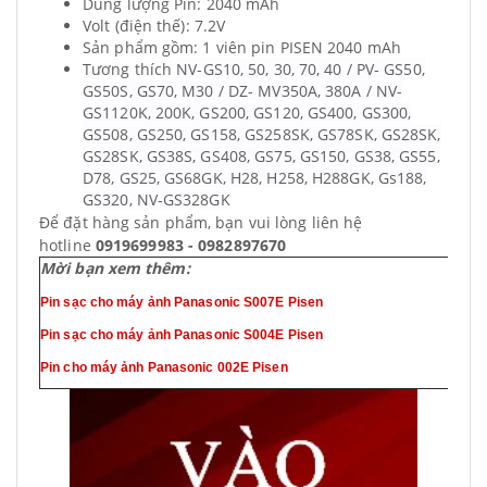
Dung lượng Pin: 2040 mAh
Volt (điện thế): 7.2V
Sản phẩm gồm: 1 viên pin
PISEN 2040 mAh
Tương thích
NV-GS10, 50, 30, 70, 40 / PV- GS50,
GS50S, GS70, M30 / DZ- MV350A, 380A / NV-
GS1120K, 200K, GS200, GS120, GS400, GS300,
GS508, GS250, GS158, GS258SK, GS78SK, GS28SK,
GS28SK, GS38S, GS408, GS75, GS150, GS38, GS55,
D78, GS25, GS68GK, H28, H258, H288GK, Gs188,
GS320, NV-GS328GK
​Để đặt hàng sản phẩm, bạn vui lòng liên hệ
hotline
0919699983 - 0982897670
Mời bạn xem thêm:
Pin sạc cho máy ảnh Panasonic S007E Pisen
Pin sạc cho máy ảnh Panasonic S004E Pisen
Pin cho máy ảnh Panasonic 002E Pisen