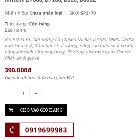
Nhãn hiệu:
Chưa phân loại
SKU:
SP2170
Tình trạng:
Còn hàng
Bảo Hành:
Pin EN-EL15 chất lượng cho Nikon D7000, D7100, D800, D800E
linh kiện mới, đảm bảo chất lượng, nâng cao hiệu suất và khả
năng làm việc cho máy quay. Sử dụng cho máy quay Canon.
Phân phối giá rẻ
390.000₫
Giá sản phẩm chưa bao gồm VAT
-
+
CHO VÀO GIỎ HÀNG
0919699983