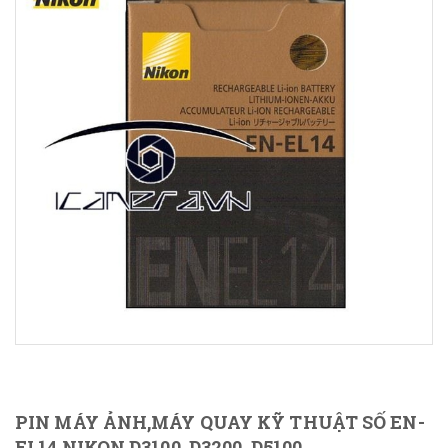
PIN MÁY ẢNH,MÁY QUAY KỸ THUẬT SỐ EN-
EL14 NIKON D3100, D3200, D5100