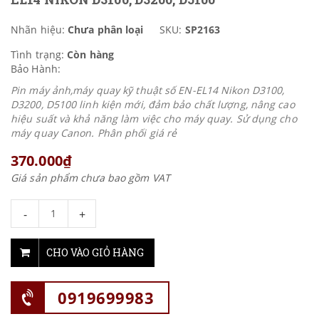
Nhãn hiệu:
Chưa phân loại
SKU:
SP2163
Tình trạng:
Còn hàng
Bảo Hành:
Pin máy ảnh,máy quay kỹ thuật số EN-EL14 Nikon D3100,
D3200, D5100 linh kiện mới, đảm bảo chất lượng, nâng cao
hiệu suất và khả năng làm việc cho máy quay. Sử dụng cho
máy quay Canon. Phân phối giá rẻ
370.000₫
Giá sản phẩm chưa bao gồm VAT
-
+
CHO VÀO GIỎ HÀNG
0919699983