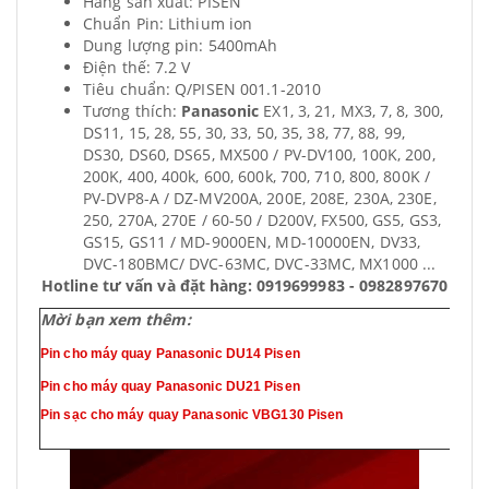
Hãng sản xuất: PISEN
Chuẩn Pin: Lithium ion
Dung lượng pin: 5400mAh
Điện thế: 7.2 V
Tiêu chuẩn: Q/PISEN 001.1-2010
Tương thích:
Panasonic
EX1, 3, 21, MX3, 7, 8, 300,
DS11, 15, 28, 55, 30, 33, 50, 35, 38, 77, 88, 99,
DS30, DS60, DS65, MX500 / PV-DV100, 100K, 200,
200K, 400, 400k, 600, 600k, 700, 710, 800, 800K /
PV-DVP8-A / DZ-MV200A, 200E, 208E, 230A, 230E,
250, 270A, 270E / 60-50 / D200V, FX500, GS5, GS3,
GS15, GS11 / MD-9000EN, MD-10000EN, DV33,
DVC-180BMC/ DVC-63MC, DVC-33MC, MX1000 ...
Hotline tư vấn và đặt hàng: 0919699983 - 0982897670
Mời bạn xem thêm:
Pin cho máy quay Panasonic DU14 Pisen
Pin cho máy quay Panasonic DU21 Pisen
Pin sạc cho máy quay Panasonic VBG130 Pisen