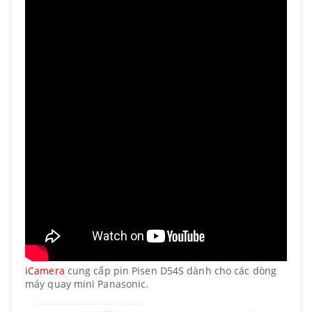
iCamera
cung cấp pin Pisen D54S dành cho các dòng
máy quay mini Panasonic.