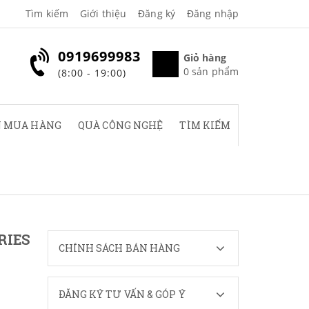
Tìm kiếm
Giới thiệu
Đăng ký
Đăng nhập
0919699983
Giỏ hàng
0
sản phẩm
(8:00 - 19:00)
 MUA HÀNG
QUÀ CÔNG NGHỆ
TÌM KIẾM
RIES
CHÍNH SÁCH BÁN HÀNG
ĐĂNG KÝ TƯ VẤN & GÓP Ý