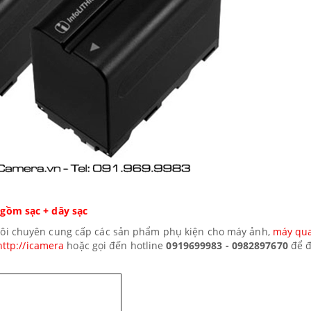
 gồm sạc + dây sạc
tôi chuyên cung cấp các sản phẩm phụ kiện cho máy ảnh,
máy qu
http://icamera
hoặc gọi đến hotline
0919699983 - 0982897670
để đ