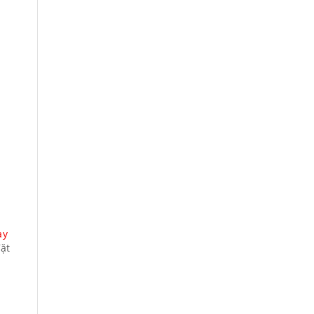
ay
ặt