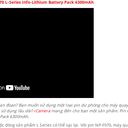
0 L-Series Info-Lithium Battery Pack 6300mAh
ián đoạn? Bạn muốn sử dụng một loại pin dự phòng cho máy qua
 sử dụng lâu dài?
iCamera
mang đến cho bạn một sản phẩm: Pin
y Pack 6300mAh.
c dòng sản phẩm L Series có thể sạc lại. Với pin NP-F970, máy q