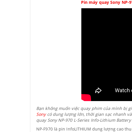
Pin máy quay Sony NP-97
Bạn không muốn việc quay phim của mình bị g
Sony
có dung lượng lớn, thời gian sạc nhanh và
quay Sony NP-970 L-Series Info-Lithium Batter
NP-F970 là pin InfoLITHIUM dung lượng cao thuộ