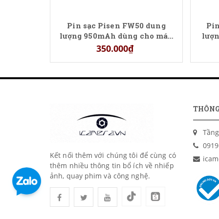
Pin sạc Pisen FW50 dung
Pi
lượng 950mAh dùng cho máy
lượ
ảnh Sony
các 
350.000₫
THÔNG
Tầng
0919
Kết nối thêm với chúng tôi để cùng có
icam
thêm nhiều thông tin bổ ích về nhiếp
ảnh, quay phim và công nghệ.