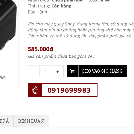
Tình trạng:
Còn hàng
Bảo Hành:
Pin cho máy quay Sony, dung lượng lớn, sử dụng tiện
dùng làm pin dự phòng hoặc pin thay thế cho máy 
Sản phẩm có thể sử dụng lâu dài, phân phối giá rẻ.
585.000₫
Giá sản phẩm chưa bao gồm VAT
-
+
CHO VÀO GIỎ HÀNG
0919699983
 TRẢ
BÌNH LUẬN