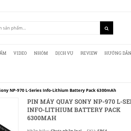
HẨM
VIDEO
NHÓM
DỊCH VỤ
REVIEW
HƯỚNG DẪN
Sony NP-970 L-Series Info-Lithium Battery Pack 6300mAh
PIN MÁY QUAY SONY NP-970 L-SE
INFO-LITHIUM BATTERY PACK
6300MAH
Nhãn hiệu:
Chưa phân loại
SKU:
SP64