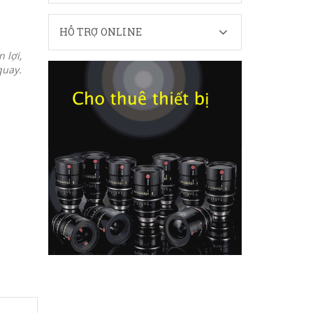
HỖ TRỢ ONLINE
 lợi,
quay.