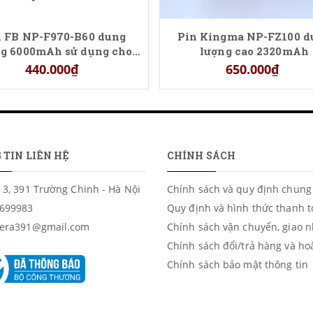
n FB NP-F970-B60 dung
Pin Kingma NP-FZ100 d
ng 6000mAh sử dụng cho
lượng cao 2320mAh
loại đèn LED quay phim
440.000₫
650.000₫
 TIN LIÊN HỆ
CHÍNH SÁCH
 3, 391 Trường Chinh - Hà Nội
Chính sách và quy định chung
699983
Quy định và hình thức thanh 
era391@gmail.com
Chính sách vận chuyển, giao 
Chính sách đổi/trả hàng và ho
Chính sách bảo mật thông tin