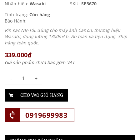
Nhãn hiệu:
Wasabi
SKU:
SP3670
Tình trạng:
Còn hàng
Bảo Hành:
Pin sạc NB-10L dùng cho máy ảnh Canon, thương hiệu
Wasabi, dung lượng 1300mAh. An toàn và tiện dụng. Ship
hàng toàn quốc.
339.000₫
Giá sản phẩm chưa bao gồm VAT
-
+
CHO VÀO GIỎ HÀNG
0919699983