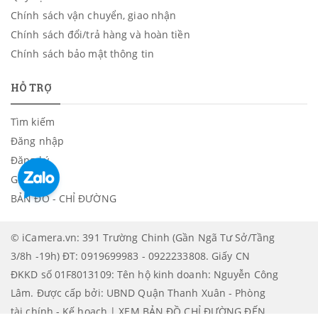
Chính sách vận chuyển, giao nhận
Chính sách đổi/trả hàng và hoàn tiền
Chính sách bảo mật thông tin
HỖ TRỢ
Tìm kiếm
Đăng nhập
Đăng ký
Giỏ hàng
BẢN ĐỒ - CHỈ ĐƯỜNG
© iCamera.vn: 391 Trường Chinh (Gần Ngã Tư Sở/Tầng
3/8h -19h) ĐT: 0919699983 - 0922233808. Giấy CN
ĐKKD số 01F8013109: Tên hộ kinh doanh: Nguyễn Công
Lâm. Được cấp bởi: UBND Quận Thanh Xuân - Phòng
tài chính - Kế hoạch | XEM BẢN ĐỒ CHỈ ĐƯỜNG ĐẾN