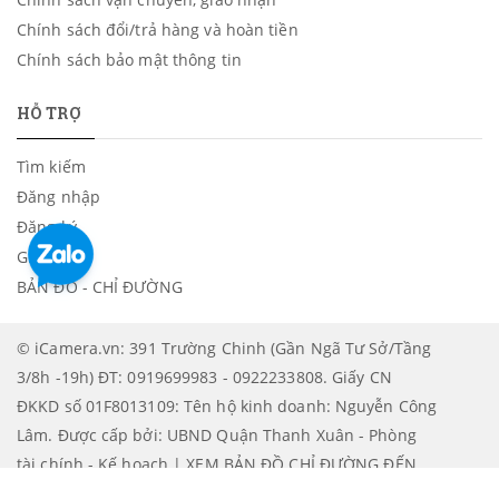
Chính sách đổi/trả hàng và hoàn tiền
Chính sách bảo mật thông tin
HỖ TRỢ
Tìm kiếm
Đăng nhập
Đăng ký
Giỏ hàng
BẢN ĐỒ - CHỈ ĐƯỜNG
© iCamera.vn: 391 Trường Chinh (Gần Ngã Tư Sở/Tầng
3/8h -19h) ĐT: 0919699983 - 0922233808. Giấy CN
ĐKKD số 01F8013109: Tên hộ kinh doanh: Nguyễn Công
Lâm. Được cấp bởi: UBND Quận Thanh Xuân - Phòng
tài chính - Kế hoạch | XEM BẢN ĐỒ CHỈ ĐƯỜNG ĐẾN
ICAMERA
.