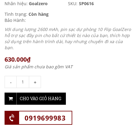
Nhãn hiệu:
Goalzero
SKU:
SP0616
Tình trạng:
Còn hàng
Bảo Hành:
Với dung lượng 2600 mAh, pin sạc dự phòng 10 Flip GoalZero
hỗ trợ sạc đầy pin cho bất cứ thiết bị nào của bạn, thích hợp
sử dụng trên hành trình dài, hay nhưng chuyến đi xa của
bạn.
630.000₫
Giá sản phẩm chưa bao gồm VAT
-
+
CHO VÀO GIỎ HÀNG
0919699983