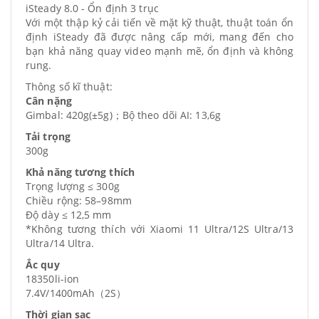
iSteady 8.0 - Ổn định 3 trục
Với một thập kỷ cải tiến về mặt kỹ thuật, thuật toán ổn
định iSteady đã được nâng cấp mới, mang đến cho
bạn khả năng quay video mạnh mẽ, ổn định và không
rung.
Thông số kĩ thuật:
Cân nặng
Gimbal: 420g(±5g)；Bộ theo dõi AI: 13,6g
Tải trọng
300g
Khả năng tương thích
Trọng lượng ≤ 300g
Chiều rộng: 58–98mm
Độ dày ≤ 12,5 mm
*Không tương thích với Xiaomi 11 Ultra/12S Ultra/13
Ultra/14 Ultra.
Ắc quy
18350li-ion
7.4V/1400mAh（2S）
Thời gian sạc