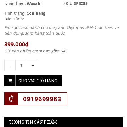
Nhãn hiệu:
Wasabi
SKU:
SP3285
Tình trạng:
Còn hàng
Bảo Hành:
Pin sạc Li-on dành cho máy ảnh Olympus BLN-1, an toàn và
tiện dụng, ship hàng toàn quốc.
399.000₫
Giá sản phẩm chưa bao gồm VAT
-
+
CHO VÀO GIỎ HÀNG
0919699983
THÔNG TIN SẢN PHẨM