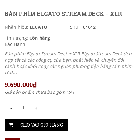
BÀN PHÍM ELGATO STREAM DECK + XLR
Nhãn hiệu:
ELGATO
SKU:
IC1612
Tình trạng:
Còn hàng
Bảo Hành:
Bàn phím Elgato Stream Deck + XLR Elgato Stream Deck tích
hợp tất cả các công cụ của bạn, phát hiện và chuyển đổi
cảnh hoặc khởi chạy các nguồn phương tiện bằng tám phím
LCD...
9.690.000₫
Giá sản phẩm chưa bao gồm VAT
-
+
CHO VÀO GIỎ HÀNG