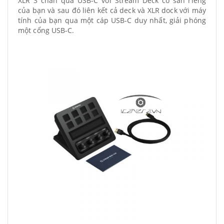
XLR 3 chân qua USB-C với Stream Deck có sẵn riêng
của bạn và sau đó liên kết cả deck và XLR dock với máy
tính của bạn qua một cáp USB-C duy nhất, giải phóng
một cổng USB-C.