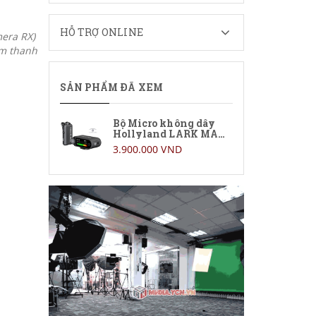
HỖ TRỢ ONLINE
era RX)
âm thanh
SẢN PHẨM ĐÃ XEM
Bộ Micro không dây
Hollyland LARK MAX
2 Solo (Camera RX)
3.900.000 VND