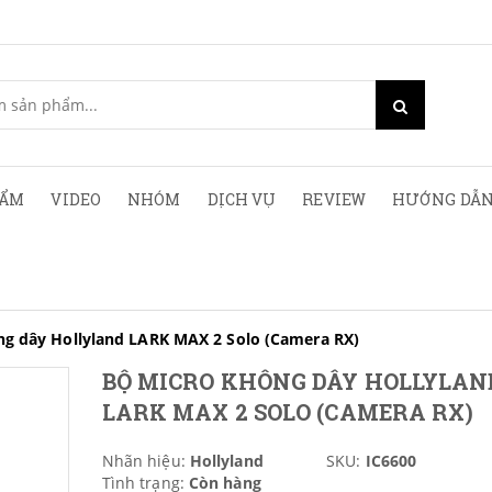
HẨM
VIDEO
NHÓM
DỊCH VỤ
REVIEW
HƯỚNG DẪN
ng dây Hollyland LARK MAX 2 Solo (Camera RX)
BỘ MICRO KHÔNG DÂY HOLLYLAN
LARK MAX 2 SOLO (CAMERA RX)
Nhãn hiệu:
Hollyland
SKU:
IC6600
Tình trạng:
Còn hàng