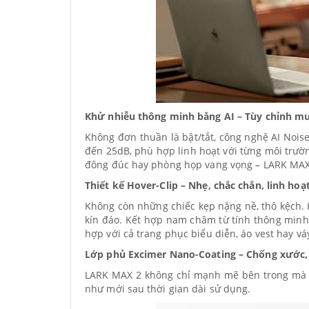
Khử nhiễu thông minh bằng AI – Tùy chỉnh 
Không đơn thuần là bật/tắt, công nghệ AI Nois
đến 25dB, phù hợp linh hoạt với từng môi trư
đông đúc hay phòng họp vang vọng – LARK MAX 2
Thiết kế Hover-Clip – Nhẹ, chắc chắn, linh hoạ
Không còn những chiếc kẹp nặng nề, thô kệch. H
kín đáo. Kết hợp nam châm từ tính thông minh,
hợp với cả trang phục biểu diễn, áo vest hay vá
Lớp phủ Excimer Nano-Coating – Chống xước
LARK MAX 2 không chỉ mạnh mẽ bên trong mà cò
như mới sau thời gian dài sử dụng.