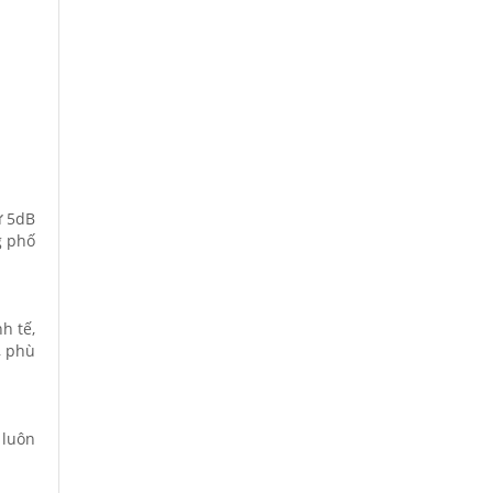
ừ 5dB
g phố
h tế,
, phù
 luôn