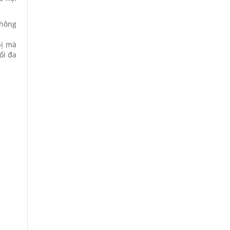
không
bị mà
ối đa