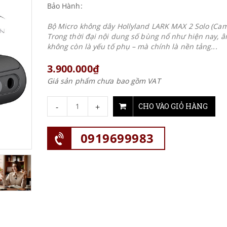
Bảo Hành:
Bộ Micro không dây Hollyland LARK MAX 2 Solo (Cam
Trong thời đại nội dung số bùng nổ như hiện nay, 
không còn là yếu tố phụ – mà chính là nền tảng...
3.900.000₫
Giá sản phẩm chưa bao gồm VAT
-
+
CHO VÀO GIỎ HÀNG
0919699983