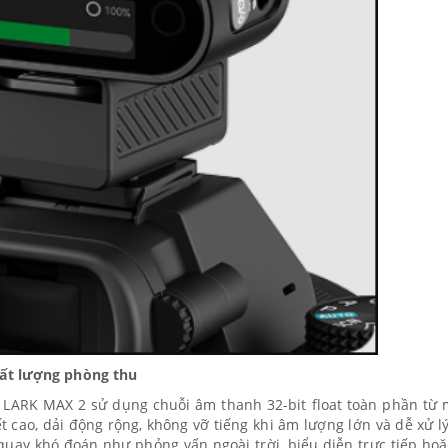
hất lượng phòng thu
, LARK MAX 2 sử dụng chuỗi âm thanh 32-bit float toàn phần từ 
ết cao, dải động rộng, không vỡ tiếng khi âm lượng lớn và dễ xử l
uay khó đoán như phỏng vấn ngoài trời, biểu diễn trực tiếp hoặ