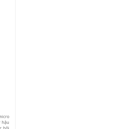
micro
ý hậu
c hội