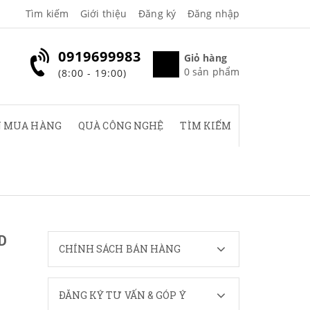
Tìm kiếm
Giới thiệu
Đăng ký
Đăng nhập
0919699983
Giỏ hàng
0
sản phẩm
(8:00 - 19:00)
 MUA HÀNG
QUÀ CÔNG NGHỆ
TÌM KIẾM
D
CHÍNH SÁCH BÁN HÀNG
ĐĂNG KÝ TƯ VẤN & GÓP Ý