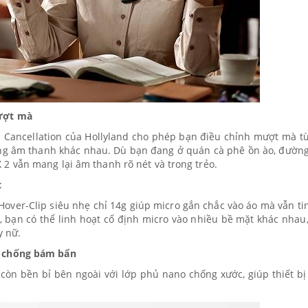
mượt mà
e Cancellation của Hollyland cho phép bạn điều chỉnh mượt mà t
ờng âm thanh khác nhau. Dù bạn đang ở quán cà phê ồn ào, đườn
 vẫn mang lại âm thanh rõ nét và trong trẻo.
t
over-Clip siêu nhẹ chỉ 14g giúp micro gắn chắc vào áo mà vẫn tin
 bạn có thể linh hoạt cố định micro vào nhiều bề mặt khác nhau
y nữ.
, chống bám bẩn
n bền bỉ bên ngoài với lớp phủ nano chống xước, giúp thiết bị