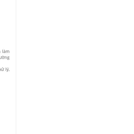
à làm
rường
ử lý,