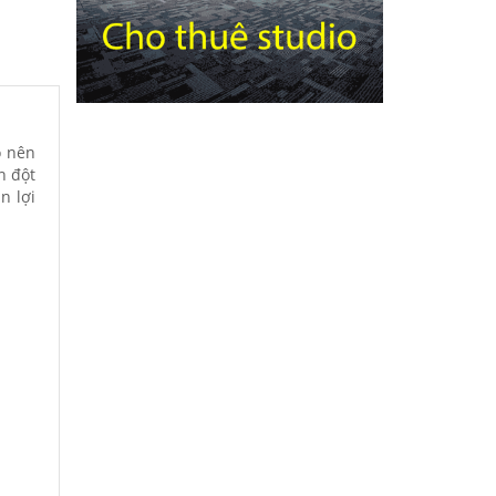
o nên
n đột
n lợi