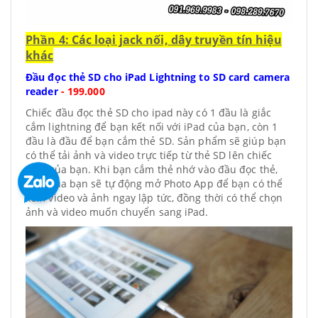
Phần 4: Các loại jack nối, dây truyền tín hiệu
khác
Đầu đọc thẻ SD cho iPad Lightning to SD card camera
reader
-
199.000
Chiếc đầu đọc thẻ SD cho ipad này có 1 đầu là giắc
cắm lightning để bạn kết nối với iPad của bạn, còn 1
đầu là đầu để bạn cắm thẻ SD. Sản phẩm sẽ giúp bạn
có thể tải ảnh và video trực tiếp từ thẻ SD lên chiếc
iPad của bạn. Khi bạn cắm thẻ nhớ vào đầu đọc thẻ,
iPad của bạn sẽ tự động mở Photo App để bạn có thể
xem video và ảnh ngay lập tức, đồng thời có thể chọn
ảnh và video muốn chuyển sang iPad.