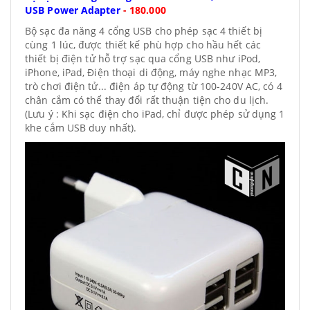
USB Power Adapter
-
180.000
Bộ sạc đa năng 4 cổng USB cho phép sạc 4 thiết bị
cùng 1 lúc, được thiết kế phù hợp cho hầu hết các
thiết bị điện tử hỗ trợ sạc qua cổng USB như iPod,
iPhone, iPad, Điện thoại di động, máy nghe nhạc MP3,
trò chơi điện tử... điện áp tự động từ 100-240V AC, có 4
chân cắm có thể thay đổi rất thuận tiện cho du lịch.
(Lưu ý : Khi sạc điện cho iPad, chỉ được phép sử dụng 1
khe cắm USB duy nhất).