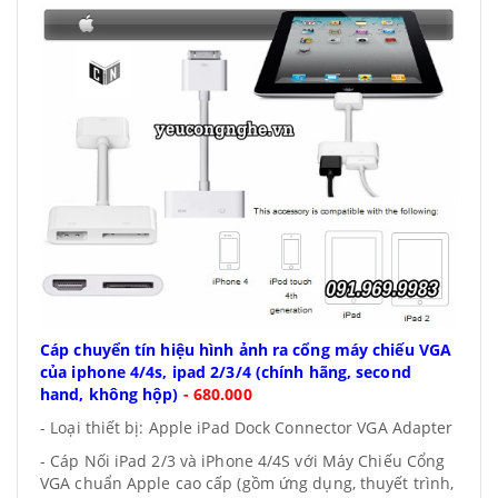
Cáp chuyển tín hiệu hình ảnh ra cổng máy chiếu VGA
của iphone 4/4s, ipad 2/3/4 (chính hãng, second
hand, không hộp)
-
680.000
- Loại thiết bị: Apple iPad Dock Connector VGA Adapter
- Cáp Nối iPad 2/3 và iPhone 4/4S với Máy Chiếu Cổng
VGA chuẩn Apple cao cấp (gồm ứng dụng, thuyết trình,