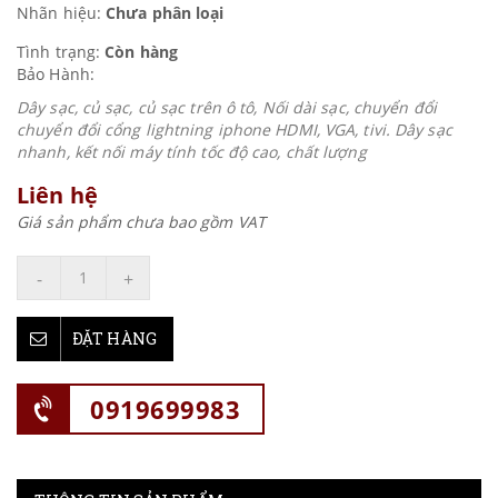
Nhãn hiệu:
Chưa phân loại
Tình trạng:
Còn hàng
Bảo Hành:
Dây sạc, củ sạc, củ sạc trên ô tô, Nối dài sạc, chuyển đổi
chuyển đổi cổng lightning iphone HDMI, VGA, tivi. Dây sạc
nhanh, kết nối máy tính tốc độ cao, chất lượng
Liên hệ
Giá sản phẩm chưa bao gồm VAT
-
+
ĐẶT HÀNG
0919699983