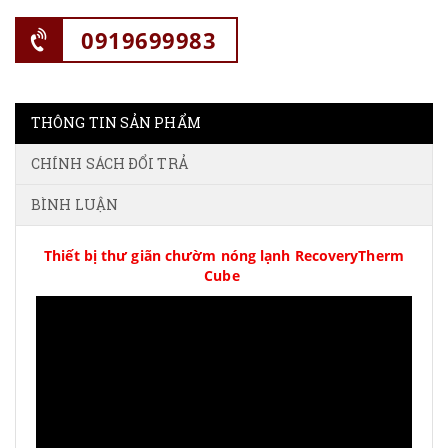
0919699983
THÔNG TIN SẢN PHẨM
CHÍNH SÁCH ĐỔI TRẢ
BÌNH LUẬN
Thiết bị thư giãn chườm nóng lạnh RecoveryTherm
Cube