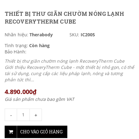
THIẾT BỊ THƯ GIÃN CHƯỜM NÓNG LẠNH
RECOVERYTHERM CUBE
Nhãn hiệu:
Therabody
SKU:
IC2005
Tình trạng:
Còn hàng
Bảo Hành:
Thiết bị thư giãn chườm nóng lạnh RecoveryTherm Cube
Giới thiệu RecoveryTherm Cube - một thiết bị nhỏ gọn, có thể
tái sử dụng, cung cấp các liệu pháp lạnh, nóng và tương
phản tức thì...
4.890.000₫
Giá sản phẩm chưa bao gồm VAT
-
+
CHO VÀO GIỎ HÀNG