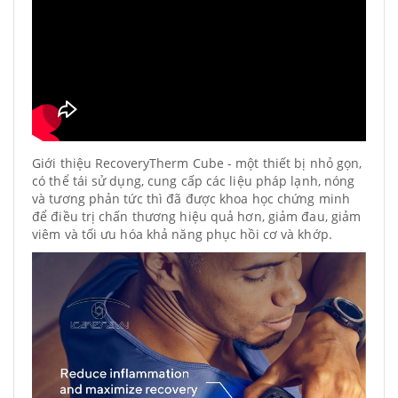
Giới thiệu RecoveryTherm Cube - một thiết bị nhỏ gọn,
có thể tái sử dụng, cung cấp các liệu pháp lạnh, nóng
và tương phản tức thì đã được khoa học chứng minh
để điều trị chấn thương hiệu quả hơn, giảm đau, giảm
viêm và tối ưu hóa khả năng phục hồi cơ và khớp.