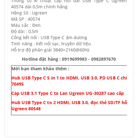
Thông số kĩ thuật cáp nối dài USB Type C Ugreen
40574 dài 0,5m chính hãng
Hãng SX : Ugreen
Mã SP : 40574
Màu sắc : Đen
Độ dài : 0,5m
Cổng kết nối : USB Type C âm dương
Tính năng : Kết nối sạc, truyền dữ liệu
Hỗ trợ độ phân giải 3840×2160@60Hz
Hotline đặt hàng : 0919699983 - 0982897670
Mời bạn tham khảo thêm :
Hub USB Type C 5 in 1 to HDMI, USB 3.0, PD USB C chính 
70495
Cáp USB 3.1 Type C to Lan Ugreen UG-30287 cao cấp
Hub USB Type C to 2 HDMI, USB 3.0, đọc thẻ SD/TF hỗ trợ 
Ugreen 80548