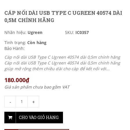
CÁP NỐI DÀI USB TYPE C UGREEN 40574 DÀI
0,5M CHÍNH HÃNG
Nhãn hiệu:
Ugreen
SKU:
IC0357
Tình trạng:
Còn hàng
Bảo Hành:
Cáp nối dài USB Type C Ugreen 40574 dài 0,5m chính hãng
Cáp nối dài USB Type C Ugreen 40574 dài 0,5m chính hãng
giúp mở rộng thêm chiều dài cho cáp để kết nối với...
180.000₫
Giá sản phẩm chưa bao gồm VAT
-
+
CHO VÀO GIỎ HÀNG