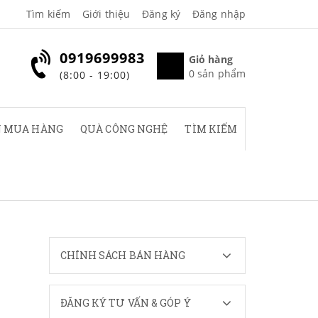
Tìm kiếm
Giới thiệu
Đăng ký
Đăng nhập
0919699983
Giỏ hàng
0
sản phẩm
(8:00 - 19:00)
 MUA HÀNG
QUÀ CÔNG NGHỆ
TÌM KIẾM
CHÍNH SÁCH BÁN HÀNG
ĐĂNG KÝ TƯ VẤN & GÓP Ý