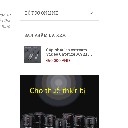
HỖ TRỢ ONLINE
ợc sử
n đổi
 hình
SẢN PHẨM ĐÃ XEM
Cáp phát livestream
Video Capture MS2130
C
450.000 VND