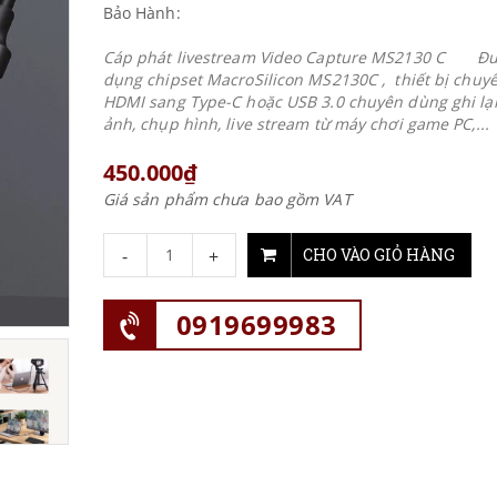
Bảo Hành:
Cáp phát livestream Video Capture MS2130 C Đư
dụng chipset MacroSilicon MS2130C , thiết bị chuyể
HDMI sang Type-C hoặc USB 3.0 chuyên dùng ghi lại
ảnh, chụp hình, live stream từ máy chơi game PC,...
450.000₫
Giá sản phẩm chưa bao gồm VAT
-
+
CHO VÀO GIỎ HÀNG
0919699983