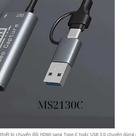
thiết bị chuyển đổi HDMI sang Type-C hoặc USB 3.0 chuyên dùng 