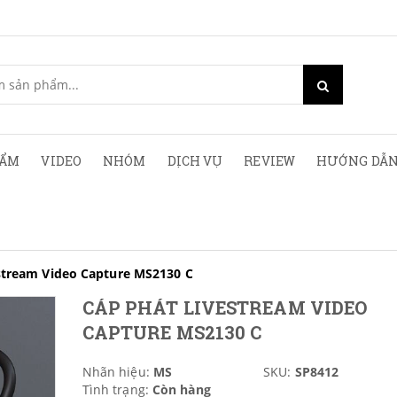
HẨM
VIDEO
NHÓM
DỊCH VỤ
REVIEW
HƯỚNG DẪN
stream Video Capture MS2130 C
CÁP PHÁT LIVESTREAM VIDEO
CAPTURE MS2130 C
Nhãn hiệu:
MS
SKU:
SP8412
Tình trạng:
Còn hàng