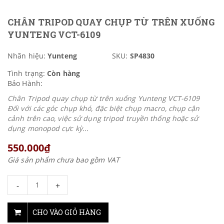
CHÂN TRIPOD QUAY CHỤP TỪ TRÊN XUỐNG
YUNTENG VCT-6109
Nhãn hiệu:
Yunteng
SKU:
SP4830
Tình trạng:
Còn hàng
Bảo Hành:
Chân Tripod quay chụp từ trên xuống Yunteng VCT-6109
Đối với các góc chụp khó, đặc biệt chụp macro, chụp cận
cảnh trên cao, việc sử dụng tripod truyền thống hoặc sử
dụng monopod cực kỳ...
550.000₫
Giá sản phẩm chưa bao gồm VAT
-
+
CHO VÀO GIỎ HÀNG