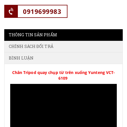
0919699983
THÔNG TIN SẢN PHẨM
CHÍNH SÁCH ĐỔI TRẢ
BÌNH LUẬN
Chân Tripod quay chụp từ trên xuống Yunteng VCT-
6109