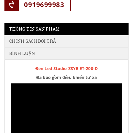
0919699983
THÔNG TIN SẢN PHẨM
CHÍNH SÁCH ĐỔI TRẢ
BÌNH LUẬN
Đèn Led Studio ZSYB ET-200-D
Đã bao gồm điều khiển từ xa