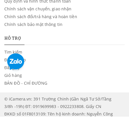
Quy định và hình thức thanh toán
Chính sách vận chuyển, giao nhận
Chính sách đổi/trả hàng và hoàn tiền
Chính sách bảo mật thông tin
HỖ TRỢ
Tìm kiếm
Đăng nhập
Đăng ký
Giỏ hàng
BẢN ĐỒ - CHỈ ĐƯỜNG
© iCamera.vn: 391 Trường Chinh (Gần Ngã Tư Sở/Tầng
3/8h -19h) ĐT: 0919699983 - 0922233808. Giấy CN
ĐKKD số 01F8013109: Tên hộ kinh doanh: Nguyễn Công
Lâm. Được cấp bởi: UBND Quận Thanh Xuân - Phòng
tài chính - Kế hoạch | XEM BẢN ĐỒ CHỈ ĐƯỜNG ĐẾN