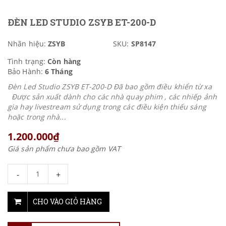
ĐÈN LED STUDIO ZSYB ET-200-D
Nhãn hiệu:
ZSYB
SKU:
SP8147
Tình trạng:
Còn hàng
Bảo Hành:
6 Tháng
Đèn Led Studio ZSYB ET-200-D Đã bao gồm điều khiển từ xa
Được sản xuất dành cho các nhà quay phim , các nhiếp ảnh
gia hay livestream sử dụng trong các điều kiện thiếu sáng
hoặc trong nhà...
1.200.000₫
Giá sản phẩm chưa bao gồm VAT
-
+
CHO VÀO GIỎ HÀNG