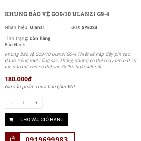
KHUNG BẢO VỆ GO9/10 ULANZI G9-4
Nhãn hiệu:
Ulanzi
SKU:
SP6283
Tình trạng:
Còn hàng
Bảo Hành:
Khung bảo vệ Go9/10 Ulanzi G9-4 Thiết kế nắp đậy pin sạc,
dành riêng một cổng sạc, không những có thể thay pin bất cứ
lúc nào mà còn có thể sạc GoPro hoặc kết nối...
180.000₫
Giá sản phẩm chưa bao gồm VAT
-
+
CHO VÀO GIỎ HÀNG
0919699983