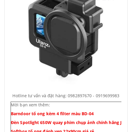
Hotline tư vấn và đặt hàng: 0982897670 - 0919699983
Mời bạn xem thêm:
Barndoor tổ ong kèm 4 filter màu BD-04
Đèn Spotlight 650W quay phim chụp ảnh chính hãng Jietu
Softbox tổ ong đánh ven 22x90cm giá rẻ