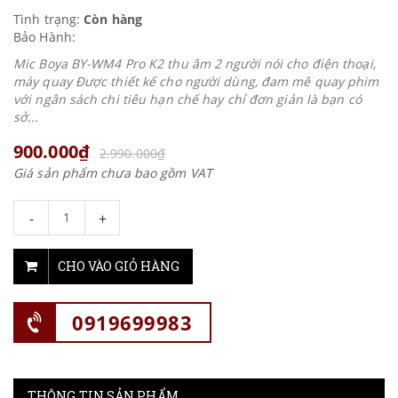
Tình trạng:
Còn hàng
Bảo Hành:
Mic Boya BY-WM4 Pro K2 thu âm 2 người nói cho điện thoại,
máy quay Được thiết kế cho người dùng, đam mê quay phim
với ngân sách chi tiêu hạn chế hay chỉ đơn giản là bạn có
sở...
900.000₫
2.990.000₫
Giá sản phẩm chưa bao gồm VAT
-
+
CHO VÀO GIỎ HÀNG
0919699983
THÔNG TIN SẢN PHẨM