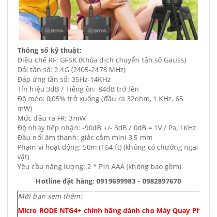
Thông số kỹ thuật:
Điều chế RF: GFSK (Khóa dịch chuyển tần số Gauss)
Dải tần số: 2.4G (2405-2478 MHz)
Đáp ứng tần số: 35Hz-14KHz
Tín hiệu 3dB / Tiếng ồn: 84dB trở lên
Độ méo: 0,05% trở xuống (đầu ra 32ohm, 1 KHz, 65
mW)
Mức đầu ra FR: 3mW
Độ nhạy tiếp nhận: -90dB +/- 3dB / 0dB = 1V / Pa, 1KHz
Đầu nối âm thanh: giắc cắm mini 3,5 mm
Phạm vi hoạt động: 50m (164 ft) (không có chướng ngại
vật)
Yêu cầu năng lượng: 2 * Pin AAA (không bao gồm)
Hotline đặt hàng: 0919699983 - 0982897670
Mời bạn xem thêm:
Micro RODE NTG4+ chính hãng dành cho Máy Quay Phim, 