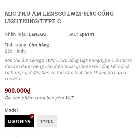
MIC THU ÂM LENSGO LWM-518C CỔNG
LIGHTNING/TYPE C
Nhãn hiệu:
LENSGO
SKU:
Sp6141
Tình trạng:
Còn hàng
Bảo Hành:
Mic thu âm Lensgo LWM-518C cổng Lightning/type C là micro
thu âm dành riêng cho điện thoại Iphone với cổng kết nối là
Lighning, giờ đây bạn có thể cắm trực tiếp không phải qua
chuyển...
900.000₫
Giá sản phẩm chưa bao gồm VAT
Model
LIGHTNING
TYPE C