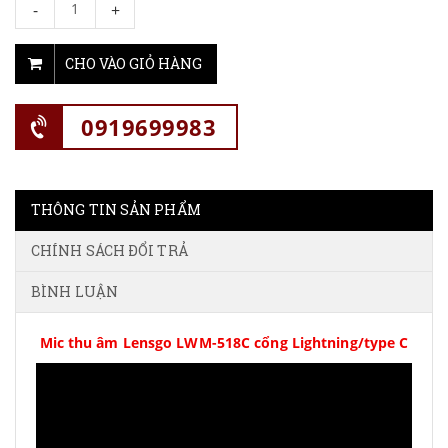
-
+
CHO VÀO GIỎ HÀNG
0919699983
THÔNG TIN SẢN PHẨM
CHÍNH SÁCH ĐỔI TRẢ
BÌNH LUẬN
Mic thu âm Lensgo LWM-518C cổng Lightning
/type C