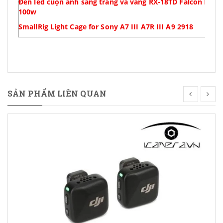
Đèn led cuộn ánh sáng trắng và vàng
RX-18TD
Falcon Eyes 
100w
SmallRig Light Cage for Sony A7 III A7R III A9 2918
SẢN PHẨM LIÊN QUAN