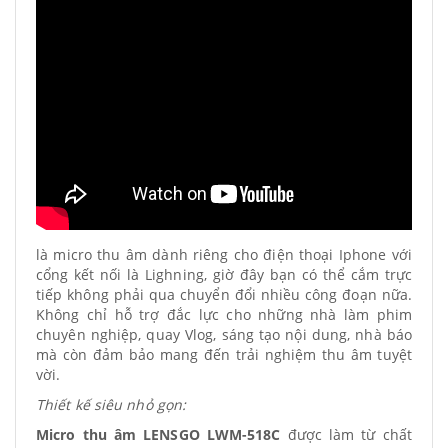
là micro thu âm dành riêng cho điện thoại Iphone với
cổng kết nối là Lighning, giờ đây bạn có thể cắm trực
tiếp không phải qua chuyển đổi nhiều công đoạn nữa.
Không chỉ hỗ trợ đắc lực cho những nhà làm phim
chuyên nghiệp, quay Vlog, sáng tạo nội dung, nhà báo
mà còn đảm bảo mang đến trải nghiệm thu âm tuyệt
vời.
Thiết kế siêu nhỏ gọn:
Micro thu âm LENSGO LWM-518C
được làm từ chất