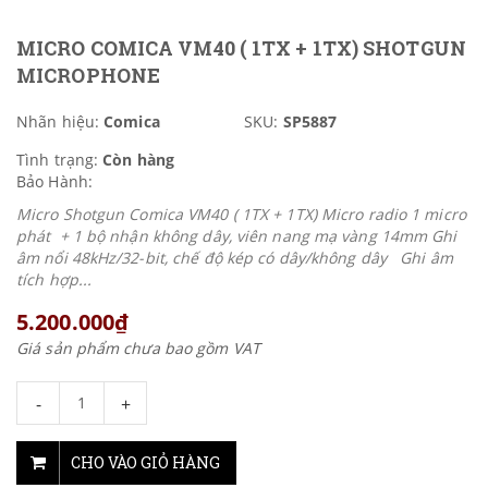
MICRO COMICA VM40 ( 1TX + 1TX) SHOTGUN
MICROPHONE
Nhãn hiệu:
Comica
SKU:
SP5887
Tình trạng:
Còn hàng
Bảo Hành:
Micro Shotgun Comica VM40 ( 1TX + 1TX) Micro radio 1 micro
phát + 1 bộ nhận không dây, viên nang mạ vàng 14mm Ghi
âm nổi 48kHz/32-bit, chế độ kép có dây/không dây Ghi âm
tích hợp...
5.200.000₫
Giá sản phẩm chưa bao gồm VAT
-
+
CHO VÀO GIỎ HÀNG