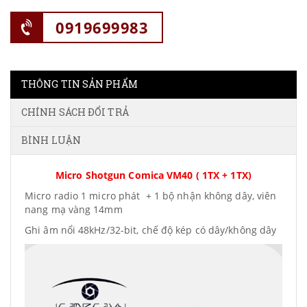
0919699983
THÔNG TIN SẢN PHẨM
CHÍNH SÁCH ĐỔI TRẢ
BÌNH LUẬN
Micro Shotgun Comica VM40 ( 1TX + 1TX)
Micro radio 1 micro phát + 1 bộ nhận không dây, viên
nang mạ vàng 14mm
Ghi âm nổi 48kHz/32-bit, chế độ kép có dây/không dây