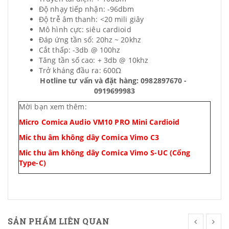
Độ nhạy tiếp nhận: -96dbm
Độ trễ âm thanh: <20 mili giây
Mô hình cực: siêu cardioid
Đáp ứng tần số: 20hz ~ 20khz
Cắt thấp: -3db @ 100hz
Tăng tần số cao: + 3db @ 10khz
Trở kháng đầu ra: 600Ω
Hotline tư vấn và đặt hàng: 0982897670 -
0919699983
Mời bạn xem thêm:
Micro Comica Audio VM10 PRO Mini Cardioid
Mic thu âm không dây Comica Vimo C3
Mic thu âm không dây Comica Vimo S-UC (Cổng
Type-C)
SẢN PHẨM LIÊN QUAN