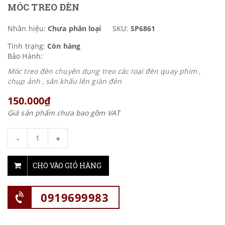
MÓC TREO ĐÈN
Nhãn hiệu:
Chưa phân loại
SKU:
SP6861
Tình trạng:
Còn hàng
Bảo Hành:
Móc treo đèn chuyên dụng treo các loại đèn quay phim ,
chụp ảnh , sân khấu lên giàn đèn
150.000₫
Giá sản phẩm chưa bao gồm VAT
-
+
CHO VÀO GIỎ HÀNG
0919699983