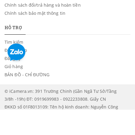
Chính sách đổi/trả hàng và hoàn tiền
Chính sách bảo mật thông tin
HỖ TRỢ
Tìm kiếm
Đăng nhập
Đăng ký
Giỏ hàng
BẢN ĐỒ - CHỈ ĐƯỜNG
© iCamera.vn: 391 Trường Chinh (Gần Ngã Tư Sở/Tầng
3/8h -19h) ĐT: 0919699983 - 0922233808. Giấy CN
ĐKKD số 01F8013109: Tên hộ kinh doanh: Nguyễn Công
Lâm. Được cấp bởi: UBND Quận Thanh Xuân - Phòng
tài chính - Kế hoạch | XEM BẢN ĐỒ CHỈ ĐƯỜNG ĐẾN
ICAMERA
.