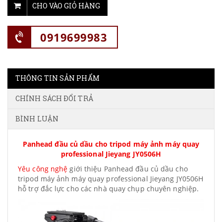
CHO VÀO GIỎ HÀNG
0919699983
THÔNG TIN SẢN PHẨM
CHÍNH SÁCH ĐỔI TRẢ
BÌNH LUẬN
Panhead đầu củ dầu cho tripod máy ảnh máy quay
professional Jieyang JY0506H
Yêu công nghệ
giới thiệu Panhead đầu củ dầu cho
tripod máy ảnh máy quay professional Jieyang JY0506H
hỗ trợ đắc lực cho các nhà quay chụp chuyên nghiệp.