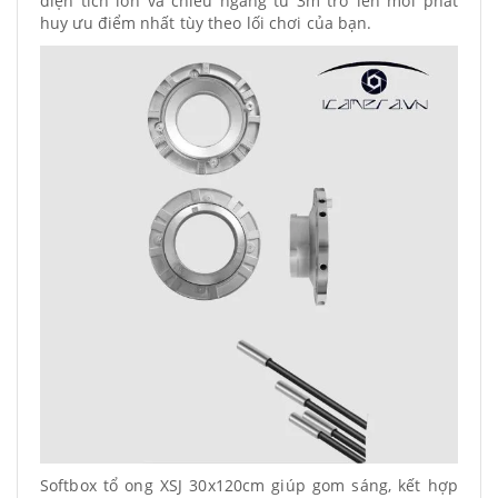
diện tích lớn và chiều ngang từ 3m trở lên mới phát
huy ưu điểm nhất tùy theo lối chơi của bạn.
Softbox tổ ong XSJ 30x120cm giúp gom sáng, kết hợp