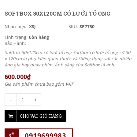
SOFTBOX 30X120CM CÓ LƯỚI TỔ ONG
Nhãn hiệu:
XSJ
SKU:
SP7750
Tình trạng:
Còn hàng
Bảo Hành:
Softbox 30x120cm có lưới tổ ong Softbox có lưới tổ ong cỡ 30
x 120cm là phụ kiện quen thuộc và thông dụng với các nhiếp
ảnh gia hay quay phim. Ánh sáng của Softbox là ánh...
600.000₫
Giá sản phẩm chưa bao gồm VAT
-
+
CHO VÀO GIỎ HÀNG
0919699983