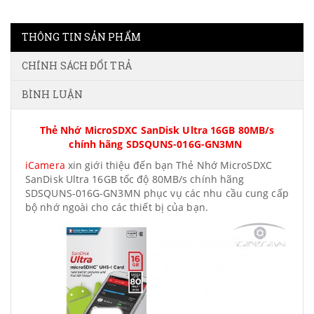
THÔNG TIN SẢN PHẨM
CHÍNH SÁCH ĐỔI TRẢ
BÌNH LUẬN
Thẻ Nhớ MicroSDXC SanDisk Ultra 16GB 80MB/s
chính hãng SDSQUNS-016G-GN3MN
iCamera
xin giới thiệu đến bạn Thẻ Nhớ MicroSDXC
SanDisk Ultra 16GB tốc độ 80MB/s chính hãng
SDSQUNS-016G-GN3MN phục vụ các nhu cầu cung cấp
bộ nhớ ngoài cho các thiết bị của bạn.