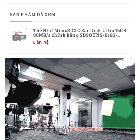
SẢN PHẨM ĐÃ XEM
Thẻ Nhớ MicroSDXC SanDisk Ultra 16GB
80MB/s chính hãng SDSQUNS-016G-
GN3MN
Liên hệ