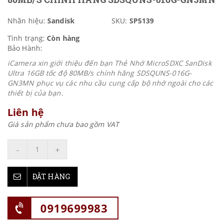
Nhãn hiệu:
Sandisk
SKU:
SP5139
Tình trạng:
Còn hàng
Bảo Hành:
iCamera xin giới thiệu đến bạn Thẻ Nhớ MicroSDXC SanDisk
Ultra 16GB tốc độ 80MB/s chính hãng SDSQUNS-016G-
GN3MN phục vụ các nhu cầu cung cấp bộ nhớ ngoài cho các
thiết bị của bạn.
Liên hệ
Giá sản phẩm chưa bao gồm VAT
-
+
ĐẶT HÀNG
0919699983