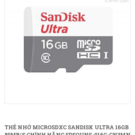
THẺ NHỚ MICROSDXC SANDISK ULTRA 16GB
80MB/S CHÍNH HÃNG SDSQUNS-016G-GN3MN